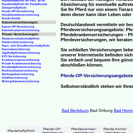
Hundehaftpflicht für Pers. ab 60
Absicherung für eventuelle auftre
Hundehaftpflicht für Kampfhunde
Zwingerhaftpflicht
Sie Ihr Pferd nur von einem Tierar
Hunde-OP-Versicherung
denn dieser kann über Leben oder 
Hundekrankenversicherung
Hunde-Kombi
Katzenversicherungen:
Deutschlandweit vermitteln wir be
Katzen-OP-Versicherung
Pferdeversicherungsangebote: Pfe
Katzenkrankenversicherung
Pferdekrankenversicherungen – Pfe
Private Versicherungen:
Gewässerschadenhaftpflicht
Pferdeversicherungen, wir beraten
Glasbruchversicherung
Haus- und Grundbesitzerhaftpflicht
Sie schließen Versicherungen liebe
Hausratversicherung
Jagdhaftpflichtversicherung
unserer Internetseite befinden sic
KFZ-Versicherung
Sie einfach und bequem Ihre günst
Krankenzusatzversicherung
Private Krankenversicherung
abschließen können.
Privathaftpflichtversicherung
Rechtsschutzversicherung
Sterbegeldversicherung
Pferde-OP-Versicherungsangebote
Unfallversicherung
Wohngebäudeversicherung
Selbstverständlich stehen wir Ihn
Bad Berleburg
Bad Driburg
Bad Honn