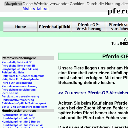
Diese Website verwendet Cookies. Durch die Nutzung dies
Akzeptieren
Mehr erfahren
pfer
V.
Tel.: 048
Pferde-OP
Pferdeversicherungen:
Pferdehaftpflicht mit SB
Pferdehaftpflicht ohne SB
Unsere Tiere liegen uns sehr am H
Ponyhaftpflicht (bis 148 cm)
eine Krankheit oder einen Unfall 
Fohlenhaftpflicht
Haftpflicht für Gnadenbrotpferde
meist schnell erfolgen. Mit einer 
Haftpflicht für Beistellpferde
Behandlung definitiv leisten.
Pferde-OP-Versicherung
Pferdekrankenversicherung
Pferdelebensversicherung
>> Zu unserer Pferde-OP-Versicher
Pferde-Kombi
Pensionspferdeversicherung
Reiterunfallversicherung
Achten Sie beim Kauf eines Pferde
Reitlehrerhaftpflicht/Reittherapeut
Schul- und Verleihpferdehaftpflicht
auch bei der Zucht können Fehler a
Hundeversicherungen:
später beim Pferd bemerkbar mache
Hundehaftpflicht mit SB
sich und Ihr Pferd oder Fohlen vor.
Hundehaftpflicht ohne SB
Hundehaftpflicht für 2 Hunde
Hundehaftpflicht für Pers. ab 40
Die Auswahl der richtigen Tierärzte