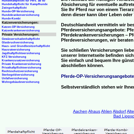
Hundehaftpflicht für Pers. ab 60
Absicherung für eventuelle auftre
Hundehaftpflicht für Kampfhunde
Zwingerhaftpflicht
Sie Ihr Pferd nur von einem Tierar
Hunde-OP-Versicherung
denn dieser kann über Leben oder 
Hundekrankenversicherung
Hunde-Kombi
Katzenversicherungen:
Deutschlandweit vermitteln wir be
Katzen-OP-Versicherung
Pferdeversicherungsangebote: Pfe
Katzenkrankenversicherung
Pferdekrankenversicherungen – Pfe
Private Versicherungen:
Gewässerschadenhaftpflicht
Pferdeversicherungen, wir beraten
Glasbruchversicherung
Haus- und Grundbesitzerhaftpflicht
Sie schließen Versicherungen liebe
Hausratversicherung
Jagdhaftpflichtversicherung
unserer Internetseite befinden sic
KFZ-Versicherung
Sie einfach und bequem Ihre günst
Krankenzusatzversicherung
Private Krankenversicherung
abschließen können.
Privathaftpflichtversicherung
Rechtsschutzversicherung
Sterbegeldversicherung
Pferde-OP-Versicherungsangebote
Unfallversicherung
Wohngebäudeversicherung
Selbstverständlich stehen wir Ihn
Aachen
Ahaus
Ahlen
Alsdorf
Alt
Bad Lippsp