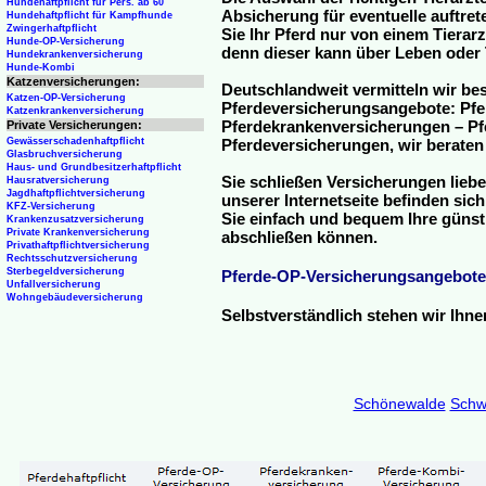
Hundehaftpflicht für Pers. ab 60
Absicherung für eventuelle auftre
Hundehaftpflicht für Kampfhunde
Zwingerhaftpflicht
Sie Ihr Pferd nur von einem Tierar
Hunde-OP-Versicherung
denn dieser kann über Leben oder 
Hundekrankenversicherung
Hunde-Kombi
Katzenversicherungen:
Deutschlandweit vermitteln wir be
Katzen-OP-Versicherung
Pferdeversicherungsangebote: Pfe
Katzenkrankenversicherung
Pferdekrankenversicherungen – Pfe
Private Versicherungen:
Gewässerschadenhaftpflicht
Pferdeversicherungen, wir beraten
Glasbruchversicherung
Haus- und Grundbesitzerhaftpflicht
Sie schließen Versicherungen liebe
Hausratversicherung
Jagdhaftpflichtversicherung
unserer Internetseite befinden sic
KFZ-Versicherung
Sie einfach und bequem Ihre günst
Krankenzusatzversicherung
Private Krankenversicherung
abschließen können.
Privathaftpflichtversicherung
Rechtsschutzversicherung
Sterbegeldversicherung
Pferde-OP-Versicherungsangebote
Unfallversicherung
Wohngebäudeversicherung
Selbstverständlich stehen wir Ihn
Schönewalde
Schw