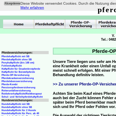
Diese Website verwendet Cookies. Durch die Nutzung dies
Akzeptieren
Mehr erfahren
pfer
V.
Tel.: 048
Pferde-OP
Pferdeversicherungen:
Pferdehaftpflicht mit SB
Pferdehaftpflicht ohne SB
Unsere Tiere liegen uns sehr am H
Ponyhaftpflicht (bis 148 cm)
eine Krankheit oder einen Unfall 
Fohlenhaftpflicht
Haftpflicht für Gnadenbrotpferde
meist schnell erfolgen. Mit einer 
Haftpflicht für Beistellpferde
Behandlung definitiv leisten.
Pferde-OP-Versicherung
Pferdekrankenversicherung
Pferdelebensversicherung
>> Zu unserer Pferde-OP-Versicher
Pferde-Kombi
Pensionspferdeversicherung
Reiterunfallversicherung
Achten Sie beim Kauf eines Pferde
Reitlehrerhaftpflicht/Reittherapeut
Schul- und Verleihpferdehaftpflicht
auch bei der Zucht können Fehler a
Hundeversicherungen:
später beim Pferd bemerkbar mache
Hundehaftpflicht mit SB
sich und Ihr Pferd oder Fohlen vor.
Hundehaftpflicht ohne SB
Hundehaftpflicht für 2 Hunde
Hundehaftpflicht für Pers. ab 40
Die Auswahl der richtigen Tierärzte