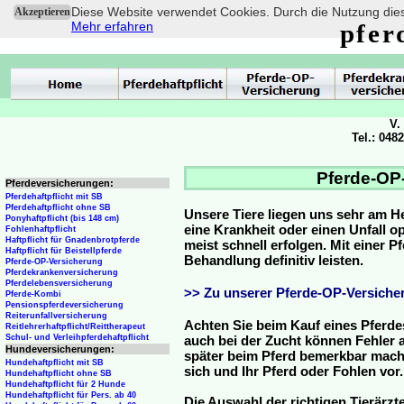
Diese Website verwendet Cookies. Durch die Nutzung dies
Akzeptieren
Mehr erfahren
pfer
V.
Tel.: 048
Pferde-OP-
Pferdeversicherungen:
Pferdehaftpflicht mit SB
Pferdehaftpflicht ohne SB
Unsere Tiere liegen uns sehr am H
Ponyhaftpflicht (bis 148 cm)
eine Krankheit oder einen Unfall 
Fohlenhaftpflicht
Haftpflicht für Gnadenbrotpferde
meist schnell erfolgen. Mit einer 
Haftpflicht für Beistellpferde
Behandlung definitiv leisten.
Pferde-OP-Versicherung
Pferdekrankenversicherung
Pferdelebensversicherung
>> Zu unserer Pferde-OP-Versicher
Pferde-Kombi
Pensionspferdeversicherung
Reiterunfallversicherung
Achten Sie beim Kauf eines Pferde
Reitlehrerhaftpflicht/Reittherapeut
Schul- und Verleihpferdehaftpflicht
auch bei der Zucht können Fehler a
Hundeversicherungen:
später beim Pferd bemerkbar mache
Hundehaftpflicht mit SB
sich und Ihr Pferd oder Fohlen vor.
Hundehaftpflicht ohne SB
Hundehaftpflicht für 2 Hunde
Hundehaftpflicht für Pers. ab 40
Die Auswahl der richtigen Tierärzte