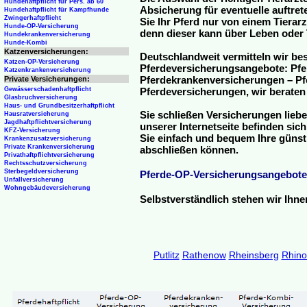
Hundehaftpflicht für Pers. ab 60
Absicherung für eventuelle auftre
Hundehaftpflicht für Kampfhunde
Zwingerhaftpflicht
Sie Ihr Pferd nur von einem Tierar
Hunde-OP-Versicherung
denn dieser kann über Leben oder 
Hundekrankenversicherung
Hunde-Kombi
Katzenversicherungen:
Deutschlandweit vermitteln wir be
Katzen-OP-Versicherung
Pferdeversicherungsangebote: Pfe
Katzenkrankenversicherung
Pferdekrankenversicherungen – Pfe
Private Versicherungen:
Gewässerschadenhaftpflicht
Pferdeversicherungen, wir beraten
Glasbruchversicherung
Haus- und Grundbesitzerhaftpflicht
Sie schließen Versicherungen liebe
Hausratversicherung
Jagdhaftpflichtversicherung
unserer Internetseite befinden sic
KFZ-Versicherung
Sie einfach und bequem Ihre günst
Krankenzusatzversicherung
Private Krankenversicherung
abschließen können.
Privathaftpflichtversicherung
Rechtsschutzversicherung
Sterbegeldversicherung
Pferde-OP-Versicherungsangebote
Unfallversicherung
Wohngebäudeversicherung
Selbstverständlich stehen wir Ihn
Putlitz
Rathenow
Rheinsberg
Rhin