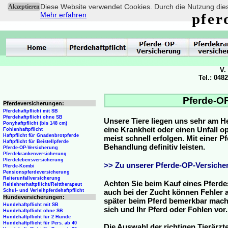
Diese Website verwendet Cookies. Durch die Nutzung dies
Akzeptieren
Mehr erfahren
pfer
V.
Tel.: 048
Pferde-OP
Pferdeversicherungen:
Pferdehaftpflicht mit SB
Pferdehaftpflicht ohne SB
Unsere Tiere liegen uns sehr am H
Ponyhaftpflicht (bis 148 cm)
eine Krankheit oder einen Unfall 
Fohlenhaftpflicht
Haftpflicht für Gnadenbrotpferde
meist schnell erfolgen. Mit einer 
Haftpflicht für Beistellpferde
Behandlung definitiv leisten.
Pferde-OP-Versicherung
Pferdekrankenversicherung
Pferdelebensversicherung
>> Zu unserer Pferde-OP-Versicher
Pferde-Kombi
Pensionspferdeversicherung
Reiterunfallversicherung
Achten Sie beim Kauf eines Pferde
Reitlehrerhaftpflicht/Reittherapeut
Schul- und Verleihpferdehaftpflicht
auch bei der Zucht können Fehler a
Hundeversicherungen:
später beim Pferd bemerkbar mache
Hundehaftpflicht mit SB
sich und Ihr Pferd oder Fohlen vor.
Hundehaftpflicht ohne SB
Hundehaftpflicht für 2 Hunde
Hundehaftpflicht für Pers. ab 40
Die Auswahl der richtigen Tierärzte