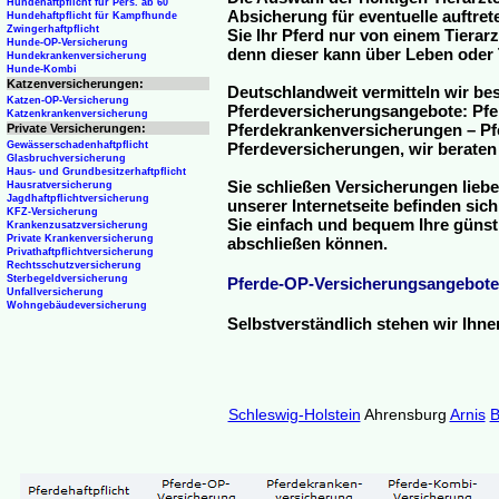
Hundehaftpflicht für Pers. ab 60
Absicherung für eventuelle auftre
Hundehaftpflicht für Kampfhunde
Zwingerhaftpflicht
Sie Ihr Pferd nur von einem Tierar
Hunde-OP-Versicherung
denn dieser kann über Leben oder 
Hundekrankenversicherung
Hunde-Kombi
Katzenversicherungen:
Deutschlandweit vermitteln wir be
Katzen-OP-Versicherung
Pferdeversicherungsangebote: Pfe
Katzenkrankenversicherung
Pferdekrankenversicherungen – Pfe
Private Versicherungen:
Gewässerschadenhaftpflicht
Pferdeversicherungen, wir beraten
Glasbruchversicherung
Haus- und Grundbesitzerhaftpflicht
Sie schließen Versicherungen liebe
Hausratversicherung
Jagdhaftpflichtversicherung
unserer Internetseite befinden sic
KFZ-Versicherung
Sie einfach und bequem Ihre günst
Krankenzusatzversicherung
Private Krankenversicherung
abschließen können.
Privathaftpflichtversicherung
Rechtsschutzversicherung
Sterbegeldversicherung
Pferde-OP-Versicherungsangebote
Unfallversicherung
Wohngebäudeversicherung
Selbstverständlich stehen wir Ihn
Schleswig-Holstein
Ahrensburg
Arnis
B