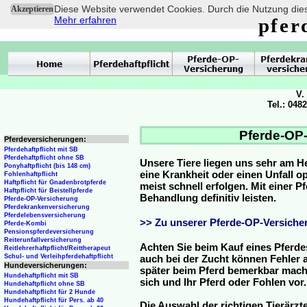
Diese Website verwendet Cookies. Durch die Nutzung dies
Akzeptieren
Mehr erfahren
pfer
V.
Tel.: 048
Pferde-OP-
Pferdeversicherungen:
Pferdehaftpflicht mit SB
Pferdehaftpflicht ohne SB
Unsere Tiere liegen uns sehr am H
Ponyhaftpflicht (bis 148 cm)
eine Krankheit oder einen Unfall 
Fohlenhaftpflicht
Haftpflicht für Gnadenbrotpferde
meist schnell erfolgen. Mit einer 
Haftpflicht für Beistellpferde
Behandlung definitiv leisten.
Pferde-OP-Versicherung
Pferdekrankenversicherung
Pferdelebensversicherung
>> Zu unserer Pferde-OP-Versicher
Pferde-Kombi
Pensionspferdeversicherung
Reiterunfallversicherung
Achten Sie beim Kauf eines Pferde
Reitlehrerhaftpflicht/Reittherapeut
Schul- und Verleihpferdehaftpflicht
auch bei der Zucht können Fehler a
Hundeversicherungen:
später beim Pferd bemerkbar mache
Hundehaftpflicht mit SB
sich und Ihr Pferd oder Fohlen vor.
Hundehaftpflicht ohne SB
Hundehaftpflicht für 2 Hunde
Hundehaftpflicht für Pers. ab 40
Die Auswahl der richtigen Tierärzte