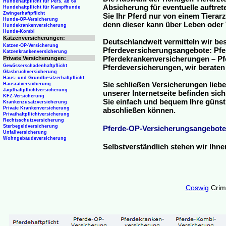
Hundehaftpflicht für Pers. ab 60
Absicherung für eventuelle auftre
Hundehaftpflicht für Kampfhunde
Zwingerhaftpflicht
Sie Ihr Pferd nur von einem Tierar
Hunde-OP-Versicherung
denn dieser kann über Leben oder 
Hundekrankenversicherung
Hunde-Kombi
Katzenversicherungen:
Deutschlandweit vermitteln wir be
Katzen-OP-Versicherung
Pferdeversicherungsangebote: Pfe
Katzenkrankenversicherung
Pferdekrankenversicherungen – Pfe
Private Versicherungen:
Gewässerschadenhaftpflicht
Pferdeversicherungen, wir beraten
Glasbruchversicherung
Haus- und Grundbesitzerhaftpflicht
Sie schließen Versicherungen liebe
Hausratversicherung
Jagdhaftpflichtversicherung
unserer Internetseite befinden sic
KFZ-Versicherung
Sie einfach und bequem Ihre günst
Krankenzusatzversicherung
Private Krankenversicherung
abschließen können.
Privathaftpflichtversicherung
Rechtsschutzversicherung
Sterbegeldversicherung
Pferde-OP-Versicherungsangebote
Unfallversicherung
Wohngebäudeversicherung
Selbstverständlich stehen wir Ihn
Coswig
Crim