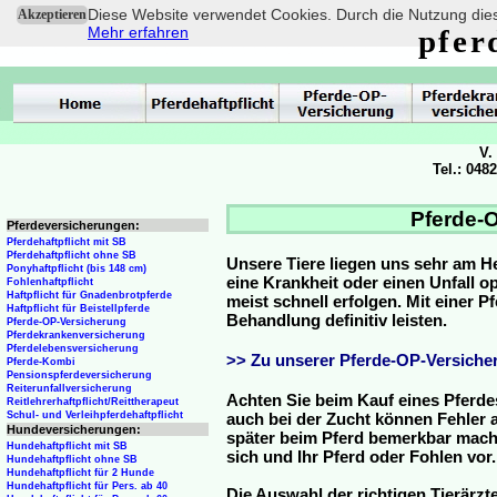
Diese Website verwendet Cookies. Durch die Nutzung dies
Akzeptieren
Mehr erfahren
pfer
V.
Tel.: 048
Pferde-O
Pferdeversicherungen:
Pferdehaftpflicht mit SB
Pferdehaftpflicht ohne SB
Unsere Tiere liegen uns sehr am H
Ponyhaftpflicht (bis 148 cm)
eine Krankheit oder einen Unfall 
Fohlenhaftpflicht
Haftpflicht für Gnadenbrotpferde
meist schnell erfolgen. Mit einer 
Haftpflicht für Beistellpferde
Behandlung definitiv leisten.
Pferde-OP-Versicherung
Pferdekrankenversicherung
Pferdelebensversicherung
>> Zu unserer Pferde-OP-Versicher
Pferde-Kombi
Pensionspferdeversicherung
Reiterunfallversicherung
Achten Sie beim Kauf eines Pferde
Reitlehrerhaftpflicht/Reittherapeut
Schul- und Verleihpferdehaftpflicht
auch bei der Zucht können Fehler a
Hundeversicherungen:
später beim Pferd bemerkbar mache
Hundehaftpflicht mit SB
sich und Ihr Pferd oder Fohlen vor.
Hundehaftpflicht ohne SB
Hundehaftpflicht für 2 Hunde
Hundehaftpflicht für Pers. ab 40
Die Auswahl der richtigen Tierärzte