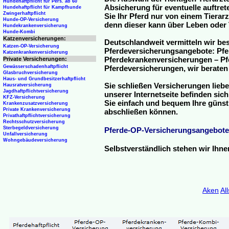
Hundehaftpflicht für Pers. ab 60
Absicherung für eventuelle auftre
Hundehaftpflicht für Kampfhunde
Zwingerhaftpflicht
Sie Ihr Pferd nur von einem Tierar
Hunde-OP-Versicherung
denn dieser kann über Leben oder 
Hundekrankenversicherung
Hunde-Kombi
Katzenversicherungen:
Deutschlandweit vermitteln wir be
Katzen-OP-Versicherung
Pferdeversicherungsangebote: Pfe
Katzenkrankenversicherung
Pferdekrankenversicherungen – Pfe
Private Versicherungen:
Gewässerschadenhaftpflicht
Pferdeversicherungen, wir beraten
Glasbruchversicherung
Haus- und Grundbesitzerhaftpflicht
Sie schließen Versicherungen liebe
Hausratversicherung
Jagdhaftpflichtversicherung
unserer Internetseite befinden sic
KFZ-Versicherung
Sie einfach und bequem Ihre günst
Krankenzusatzversicherung
Private Krankenversicherung
abschließen können.
Privathaftpflichtversicherung
Rechtsschutzversicherung
Sterbegeldversicherung
Pferde-OP-Versicherungsangebote
Unfallversicherung
Wohngebäudeversicherung
Selbstverständlich stehen wir Ihn
Aken
Al