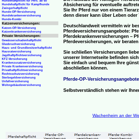
Hundehaftpflicht für Pers. ab 60
Absicherung für eventuelle auftre
Hundehaftpflicht für Kampfhunde
Zwingerhaftpflicht
Sie Ihr Pferd nur von einem Tierar
Hunde-OP-Versicherung
denn dieser kann über Leben oder 
Hundekrankenversicherung
Hunde-Kombi
Katzenversicherungen:
Deutschlandweit vermitteln wir be
Katzen-OP-Versicherung
Pferdeversicherungsangebote: Pfe
Katzenkrankenversicherung
Pferdekrankenversicherungen – Pfe
Private Versicherungen:
Gewässerschadenhaftpflicht
Pferdeversicherungen, wir beraten
Glasbruchversicherung
Haus- und Grundbesitzerhaftpflicht
Sie schließen Versicherungen liebe
Hausratversicherung
Jagdhaftpflichtversicherung
unserer Internetseite befinden sic
KFZ-Versicherung
Sie einfach und bequem Ihre günst
Krankenzusatzversicherung
Private Krankenversicherung
abschließen können.
Privathaftpflichtversicherung
Rechtsschutzversicherung
Sterbegeldversicherung
Pferde-OP-Versicherungsangebote
Unfallversicherung
Wohngebäudeversicherung
Selbstverständlich stehen wir Ihn
Wachenheim an der We