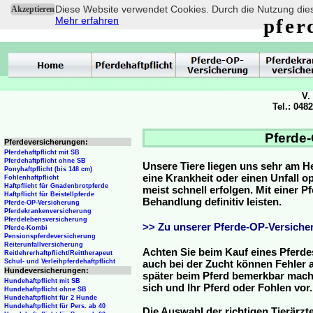
Diese Website verwendet Cookies. Durch die Nutzung dies
Akzeptieren
Mehr erfahren
pfer
V.
Tel.: 048
Pferde-
Pferdeversicherungen:
Pferdehaftpflicht mit SB
Pferdehaftpflicht ohne SB
Unsere Tiere liegen uns sehr am H
Ponyhaftpflicht (bis 148 cm)
eine Krankheit oder einen Unfall 
Fohlenhaftpflicht
Haftpflicht für Gnadenbrotpferde
meist schnell erfolgen. Mit einer 
Haftpflicht für Beistellpferde
Behandlung definitiv leisten.
Pferde-OP-Versicherung
Pferdekrankenversicherung
Pferdelebensversicherung
>> Zu unserer Pferde-OP-Versicher
Pferde-Kombi
Pensionspferdeversicherung
Reiterunfallversicherung
Achten Sie beim Kauf eines Pferde
Reitlehrerhaftpflicht/Reittherapeut
Schul- und Verleihpferdehaftpflicht
auch bei der Zucht können Fehler a
Hundeversicherungen:
später beim Pferd bemerkbar mache
Hundehaftpflicht mit SB
sich und Ihr Pferd oder Fohlen vor.
Hundehaftpflicht ohne SB
Hundehaftpflicht für 2 Hunde
Hundehaftpflicht für Pers. ab 40
Die Auswahl der richtigen Tierärzte