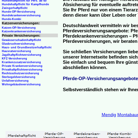
Hundehaftpflicht für Pers. ab 60
Absicherung für eventuelle auftre
Hundehaftpflicht für Kampfhunde
Zwingerhaftpflicht
Sie Ihr Pferd nur von einem Tierar
Hunde-OP-Versicherung
denn dieser kann über Leben oder 
Hundekrankenversicherung
Hunde-Kombi
Katzenversicherungen:
Deutschlandweit vermitteln wir be
Katzen-OP-Versicherung
Pferdeversicherungsangebote: Pfe
Katzenkrankenversicherung
Pferdekrankenversicherungen – Pfe
Private Versicherungen:
Gewässerschadenhaftpflicht
Pferdeversicherungen, wir beraten
Glasbruchversicherung
Haus- und Grundbesitzerhaftpflicht
Sie schließen Versicherungen liebe
Hausratversicherung
Jagdhaftpflichtversicherung
unserer Internetseite befinden sic
KFZ-Versicherung
Sie einfach und bequem Ihre günst
Krankenzusatzversicherung
Private Krankenversicherung
abschließen können.
Privathaftpflichtversicherung
Rechtsschutzversicherung
Sterbegeldversicherung
Pferde-OP-Versicherungsangebote
Unfallversicherung
Wohngebäudeversicherung
Selbstverständlich stehen wir Ihn
Mendig
Montabau