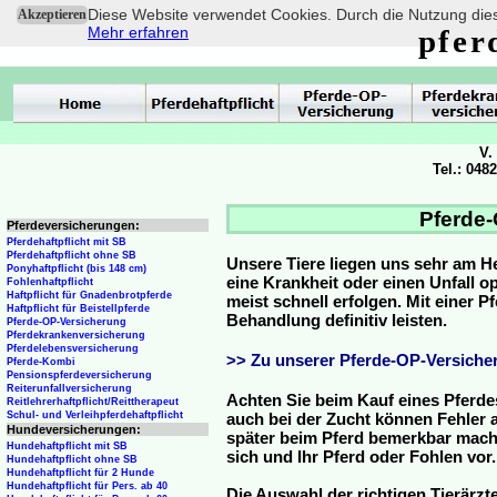
Diese Website verwendet Cookies. Durch die Nutzung dies
Akzeptieren
Mehr erfahren
pfer
V.
Tel.: 048
Pferde-
Pferdeversicherungen:
Pferdehaftpflicht mit SB
Pferdehaftpflicht ohne SB
Unsere Tiere liegen uns sehr am H
Ponyhaftpflicht (bis 148 cm)
eine Krankheit oder einen Unfall 
Fohlenhaftpflicht
Haftpflicht für Gnadenbrotpferde
meist schnell erfolgen. Mit einer 
Haftpflicht für Beistellpferde
Behandlung definitiv leisten.
Pferde-OP-Versicherung
Pferdekrankenversicherung
Pferdelebensversicherung
>> Zu unserer Pferde-OP-Versicher
Pferde-Kombi
Pensionspferdeversicherung
Reiterunfallversicherung
Achten Sie beim Kauf eines Pferde
Reitlehrerhaftpflicht/Reittherapeut
Schul- und Verleihpferdehaftpflicht
auch bei der Zucht können Fehler a
Hundeversicherungen:
später beim Pferd bemerkbar mache
Hundehaftpflicht mit SB
sich und Ihr Pferd oder Fohlen vor.
Hundehaftpflicht ohne SB
Hundehaftpflicht für 2 Hunde
Hundehaftpflicht für Pers. ab 40
Die Auswahl der richtigen Tierärzte