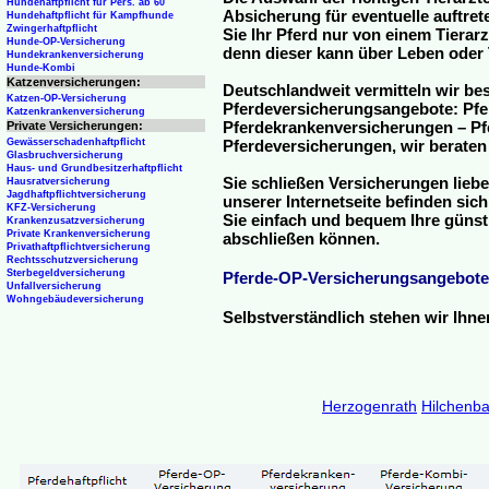
Hundehaftpflicht für Pers. ab 60
Absicherung für eventuelle auftre
Hundehaftpflicht für Kampfhunde
Zwingerhaftpflicht
Sie Ihr Pferd nur von einem Tierar
Hunde-OP-Versicherung
denn dieser kann über Leben oder 
Hundekrankenversicherung
Hunde-Kombi
Katzenversicherungen:
Deutschlandweit vermitteln wir be
Katzen-OP-Versicherung
Pferdeversicherungsangebote: Pfe
Katzenkrankenversicherung
Pferdekrankenversicherungen – Pfe
Private Versicherungen:
Gewässerschadenhaftpflicht
Pferdeversicherungen, wir beraten
Glasbruchversicherung
Haus- und Grundbesitzerhaftpflicht
Sie schließen Versicherungen liebe
Hausratversicherung
Jagdhaftpflichtversicherung
unserer Internetseite befinden sic
KFZ-Versicherung
Sie einfach und bequem Ihre günst
Krankenzusatzversicherung
Private Krankenversicherung
abschließen können.
Privathaftpflichtversicherung
Rechtsschutzversicherung
Sterbegeldversicherung
Pferde-OP-Versicherungsangebote
Unfallversicherung
Wohngebäudeversicherung
Selbstverständlich stehen wir Ihn
Herzogenrath
Hilchenb