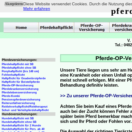
Diese Website verwendet Cookies. Durch die Nutzung dies
Akzeptieren
Mehr erfahren
pfer
V.
Tel.: 048
Pferde-OP-Ve
Pferdeversicherungen:
Pferdehaftpflicht mit SB
Pferdehaftpflicht ohne SB
Unsere Tiere liegen uns sehr am H
Ponyhaftpflicht (bis 148 cm)
eine Krankheit oder einen Unfall 
Fohlenhaftpflicht
Haftpflicht für Gnadenbrotpferde
meist schnell erfolgen. Mit einer 
Haftpflicht für Beistellpferde
Behandlung definitiv leisten.
Pferde-OP-Versicherung
Pferdekrankenversicherung
Pferdelebensversicherung
>> Zu unserer Pferde-OP-Versicher
Pferde-Kombi
Pensionspferdeversicherung
Reiterunfallversicherung
Achten Sie beim Kauf eines Pferde
Reitlehrerhaftpflicht/Reittherapeut
Schul- und Verleihpferdehaftpflicht
auch bei der Zucht können Fehler a
Hundeversicherungen:
später beim Pferd bemerkbar mache
Hundehaftpflicht mit SB
sich und Ihr Pferd oder Fohlen vor.
Hundehaftpflicht ohne SB
Hundehaftpflicht für 2 Hunde
Hundehaftpflicht für Pers. ab 40
Die Auswahl der richtigen Tierärzte