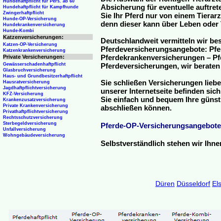
Hundehaftpflicht für Pers. ab 60
Absicherung für eventuelle auftre
Hundehaftpflicht für Kampfhunde
Zwingerhaftpflicht
Sie Ihr Pferd nur von einem Tierar
Hunde-OP-Versicherung
denn dieser kann über Leben oder 
Hundekrankenversicherung
Hunde-Kombi
Katzenversicherungen:
Deutschlandweit vermitteln wir be
Katzen-OP-Versicherung
Pferdeversicherungsangebote: Pfe
Katzenkrankenversicherung
Pferdekrankenversicherungen – Pfe
Private Versicherungen:
Gewässerschadenhaftpflicht
Pferdeversicherungen, wir beraten
Glasbruchversicherung
Haus- und Grundbesitzerhaftpflicht
Sie schließen Versicherungen liebe
Hausratversicherung
Jagdhaftpflichtversicherung
unserer Internetseite befinden sic
KFZ-Versicherung
Sie einfach und bequem Ihre günst
Krankenzusatzversicherung
Private Krankenversicherung
abschließen können.
Privathaftpflichtversicherung
Rechtsschutzversicherung
Sterbegeldversicherung
Pferde-OP-Versicherungsangebote
Unfallversicherung
Wohngebäudeversicherung
Selbstverständlich stehen wir Ihn
Düren
Düsseldorf
El