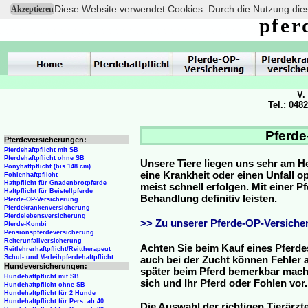
Diese Website verwendet Cookies. Durch die Nutzung dies
Akzeptieren
pfer
V.
Tel.: 048
Pferde
Pferdeversicherungen:
Pferdehaftpflicht mit SB
Pferdehaftpflicht ohne SB
Unsere Tiere liegen uns sehr am H
Ponyhaftpflicht (bis 148 cm)
eine Krankheit oder einen Unfall 
Fohlenhaftpflicht
Haftpflicht für Gnadenbrotpferde
meist schnell erfolgen. Mit einer 
Haftpflicht für Beistellpferde
Behandlung definitiv leisten.
Pferde-OP-Versicherung
Pferdekrankenversicherung
Pferdelebensversicherung
>> Zu unserer Pferde-OP-Versicher
Pferde-Kombi
Pensionspferdeversicherung
Reiterunfallversicherung
Achten Sie beim Kauf eines Pferde
Reitlehrerhaftpflicht/Reittherapeut
Schul- und Verleihpferdehaftpflicht
auch bei der Zucht können Fehler a
Hundeversicherungen:
später beim Pferd bemerkbar mache
Hundehaftpflicht mit SB
sich und Ihr Pferd oder Fohlen vor.
Hundehaftpflicht ohne SB
Hundehaftpflicht für 2 Hunde
Hundehaftpflicht für Pers. ab 40
Die Auswahl der richtigen Tierärzte