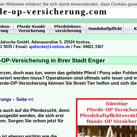
er Webseite erklären Sie sich damit einverstanden, dass Cookies ges
de-op-versicherung.com
 Jahncke GmbH, Adenauerallee 5, 25524 Itzehoe,
21 5035 / Email:
ajahncke@t-online.de
/ Fax: 04821 3367
-OP-Versicherung in Ihrer Stadt Enger
erzen, doch was tun, wenn das geliebte Pferd / Pony oder Fohle
operiert werden muss? Operationen sind oftmals sehr teuer und
Pferde-OP-Versicherung können Sie Ihrem Tier helfen und sich die
ungs – Seite <<
s auch auf die Pferdezucht, denn
usgeübt werden, die sich erst
n. Sorgen Sie schon jetzt für
 ist ebenso wichtig wie die