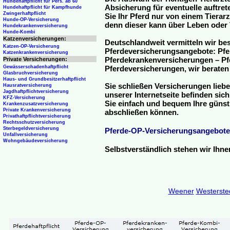
Hundehaftpflicht für Pers. ab 60
Absicherung für eventuelle auftre
Hundehaftpflicht für Kampfhunde
Zwingerhaftpflicht
Sie Ihr Pferd nur von einem Tierar
Hunde-OP-Versicherung
denn dieser kann über Leben oder 
Hundekrankenversicherung
Hunde-Kombi
Katzenversicherungen:
Deutschlandweit vermitteln wir be
Katzen-OP-Versicherung
Pferdeversicherungsangebote: Pfe
Katzenkrankenversicherung
Pferdekrankenversicherungen – Pfe
Private Versicherungen:
Gewässerschadenhaftpflicht
Pferdeversicherungen, wir beraten
Glasbruchversicherung
Haus- und Grundbesitzerhaftpflicht
Sie schließen Versicherungen liebe
Hausratversicherung
Jagdhaftpflichtversicherung
unserer Internetseite befinden sic
KFZ-Versicherung
Sie einfach und bequem Ihre günst
Krankenzusatzversicherung
Private Krankenversicherung
abschließen können.
Privathaftpflichtversicherung
Rechtsschutzversicherung
Sterbegeldversicherung
Pferde-OP-Versicherungsangebote
Unfallversicherung
Wohngebäudeversicherung
Selbstverständlich stehen wir Ihn
Weener
Westerste