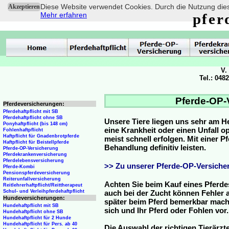
Diese Website verwendet Cookies. Durch die Nutzung dies
Akzeptieren
Mehr erfahren
pfer
V.
Tel.: 048
Pferde-OP-
Pferdeversicherungen:
Pferdehaftpflicht mit SB
Pferdehaftpflicht ohne SB
Unsere Tiere liegen uns sehr am H
Ponyhaftpflicht (bis 148 cm)
eine Krankheit oder einen Unfall 
Fohlenhaftpflicht
Haftpflicht für Gnadenbrotpferde
meist schnell erfolgen. Mit einer 
Haftpflicht für Beistellpferde
Behandlung definitiv leisten.
Pferde-OP-Versicherung
Pferdekrankenversicherung
Pferdelebensversicherung
>> Zu unserer Pferde-OP-Versicher
Pferde-Kombi
Pensionspferdeversicherung
Reiterunfallversicherung
Achten Sie beim Kauf eines Pferde
Reitlehrerhaftpflicht/Reittherapeut
Schul- und Verleihpferdehaftpflicht
auch bei der Zucht können Fehler a
Hundeversicherungen:
später beim Pferd bemerkbar mache
Hundehaftpflicht mit SB
sich und Ihr Pferd oder Fohlen vor.
Hundehaftpflicht ohne SB
Hundehaftpflicht für 2 Hunde
Hundehaftpflicht für Pers. ab 40
Die Auswahl der richtigen Tierärzte