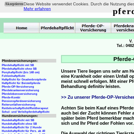
Diese Website verwendet Cookies. Durch die Nutzung dies
Akzeptieren
Mehr erfahren
pfer
V.
Tel.: 048
Pferde-
Pferdeversicherungen:
Pferdehaftpflicht mit SB
Pferdehaftpflicht ohne SB
Unsere Tiere liegen uns sehr am H
Ponyhaftpflicht (bis 148 cm)
eine Krankheit oder einen Unfall 
Fohlenhaftpflicht
Haftpflicht für Gnadenbrotpferde
meist schnell erfolgen. Mit einer 
Haftpflicht für Beistellpferde
Behandlung definitiv leisten.
Pferde-OP-Versicherung
Pferdekrankenversicherung
Pferdelebensversicherung
>> Zu unserer Pferde-OP-Versicher
Pferde-Kombi
Pensionspferdeversicherung
Reiterunfallversicherung
Achten Sie beim Kauf eines Pferde
Reitlehrerhaftpflicht/Reittherapeut
Schul- und Verleihpferdehaftpflicht
auch bei der Zucht können Fehler a
Hundeversicherungen:
später beim Pferd bemerkbar mache
Hundehaftpflicht mit SB
sich und Ihr Pferd oder Fohlen vor.
Hundehaftpflicht ohne SB
Hundehaftpflicht für 2 Hunde
Hundehaftpflicht für Pers. ab 40
Die Auswahl der richtigen Tierärzte