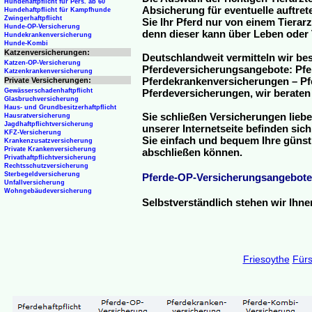
Hundehaftpflicht für Pers. ab 60
Absicherung für eventuelle auftre
Hundehaftpflicht für Kampfhunde
Zwingerhaftpflicht
Sie Ihr Pferd nur von einem Tierar
Hunde-OP-Versicherung
denn dieser kann über Leben oder 
Hundekrankenversicherung
Hunde-Kombi
Katzenversicherungen:
Deutschlandweit vermitteln wir be
Katzen-OP-Versicherung
Pferdeversicherungsangebote: Pfe
Katzenkrankenversicherung
Pferdekrankenversicherungen – Pfe
Private Versicherungen:
Gewässerschadenhaftpflicht
Pferdeversicherungen, wir beraten
Glasbruchversicherung
Haus- und Grundbesitzerhaftpflicht
Sie schließen Versicherungen liebe
Hausratversicherung
Jagdhaftpflichtversicherung
unserer Internetseite befinden sic
KFZ-Versicherung
Sie einfach und bequem Ihre günst
Krankenzusatzversicherung
Private Krankenversicherung
abschließen können.
Privathaftpflichtversicherung
Rechtsschutzversicherung
Sterbegeldversicherung
Pferde-OP-Versicherungsangebote
Unfallversicherung
Wohngebäudeversicherung
Selbstverständlich stehen wir Ihn
Friesoythe
Für