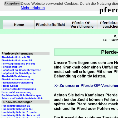
Diese Website verwendet Cookies. Durch die Nutzung dies
Akzeptieren
Mehr erfahren
pfer
V.
Tel.: 048
Pferde
Pferdeversicherungen:
Pferdehaftpflicht mit SB
Pferdehaftpflicht ohne SB
Unsere Tiere liegen uns sehr am H
Ponyhaftpflicht (bis 148 cm)
eine Krankheit oder einen Unfall 
Fohlenhaftpflicht
Haftpflicht für Gnadenbrotpferde
meist schnell erfolgen. Mit einer 
Haftpflicht für Beistellpferde
Behandlung definitiv leisten.
Pferde-OP-Versicherung
Pferdekrankenversicherung
Pferdelebensversicherung
>> Zu unserer Pferde-OP-Versicher
Pferde-Kombi
Pensionspferdeversicherung
Reiterunfallversicherung
Achten Sie beim Kauf eines Pferde
Reitlehrerhaftpflicht/Reittherapeut
Schul- und Verleihpferdehaftpflicht
auch bei der Zucht können Fehler a
Hundeversicherungen:
später beim Pferd bemerkbar mache
Hundehaftpflicht mit SB
sich und Ihr Pferd oder Fohlen vor.
Hundehaftpflicht ohne SB
Hundehaftpflicht für 2 Hunde
Hundehaftpflicht für Pers. ab 40
Die Auswahl der richtigen Tierärzte