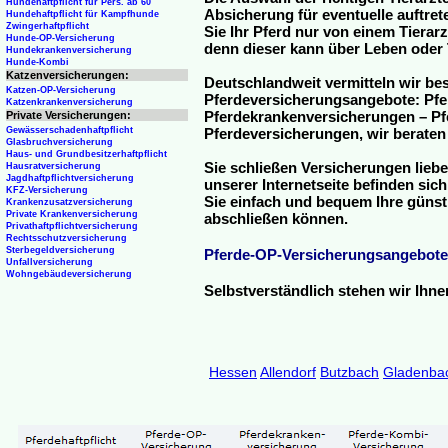
Hundehaftpflicht für Pers. ab 60
Absicherung für eventuelle auftre
Hundehaftpflicht für Kampfhunde
Zwingerhaftpflicht
Sie Ihr Pferd nur von einem Tierar
Hunde-OP-Versicherung
denn dieser kann über Leben oder 
Hundekrankenversicherung
Hunde-Kombi
Katzenversicherungen:
Deutschlandweit vermitteln wir be
Katzen-OP-Versicherung
Pferdeversicherungsangebote: Pfe
Katzenkrankenversicherung
Pferdekrankenversicherungen – Pfe
Private Versicherungen:
Gewässerschadenhaftpflicht
Pferdeversicherungen, wir beraten
Glasbruchversicherung
Haus- und Grundbesitzerhaftpflicht
Sie schließen Versicherungen liebe
Hausratversicherung
Jagdhaftpflichtversicherung
unserer Internetseite befinden sic
KFZ-Versicherung
Sie einfach und bequem Ihre günst
Krankenzusatzversicherung
Private Krankenversicherung
abschließen können.
Privathaftpflichtversicherung
Rechtsschutzversicherung
Sterbegeldversicherung
Pferde-OP-Versicherungsangebote
Unfallversicherung
Wohngebäudeversicherung
Selbstverständlich stehen wir Ihn
Hessen
Allendorf
Butzbach
Gladenba