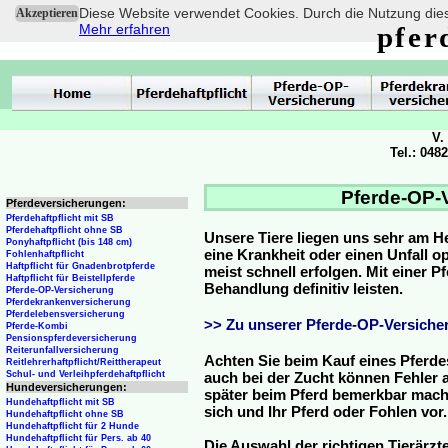
Diese Website verwendet Cookies. Durch die Nutzung dies
Akzeptieren
Mehr erfahren
pfer
V.
Tel.: 048
Pferde-OP-V
Pferdeversicherungen:
Pferdehaftpflicht mit SB
Pferdehaftpflicht ohne SB
Unsere Tiere liegen uns sehr am H
Ponyhaftpflicht (bis 148 cm)
eine Krankheit oder einen Unfall 
Fohlenhaftpflicht
Haftpflicht für Gnadenbrotpferde
meist schnell erfolgen. Mit einer 
Haftpflicht für Beistellpferde
Behandlung definitiv leisten.
Pferde-OP-Versicherung
Pferdekrankenversicherung
Pferdelebensversicherung
>> Zu unserer Pferde-OP-Versicher
Pferde-Kombi
Pensionspferdeversicherung
Reiterunfallversicherung
Achten Sie beim Kauf eines Pferde
Reitlehrerhaftpflicht/Reittherapeut
Schul- und Verleihpferdehaftpflicht
auch bei der Zucht können Fehler a
Hundeversicherungen:
später beim Pferd bemerkbar mache
Hundehaftpflicht mit SB
sich und Ihr Pferd oder Fohlen vor.
Hundehaftpflicht ohne SB
Hundehaftpflicht für 2 Hunde
Hundehaftpflicht für Pers. ab 40
Die Auswahl der richtigen Tierärzte