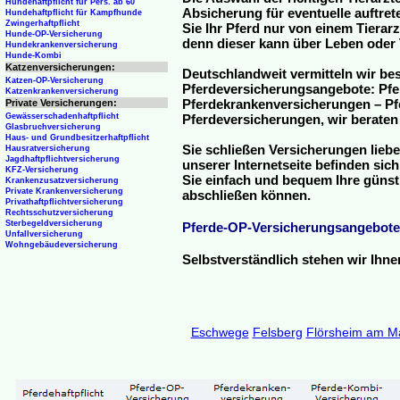
Hundehaftpflicht für Pers. ab 60
Absicherung für eventuelle auftre
Hundehaftpflicht für Kampfhunde
Zwingerhaftpflicht
Sie Ihr Pferd nur von einem Tierar
Hunde-OP-Versicherung
denn dieser kann über Leben oder 
Hundekrankenversicherung
Hunde-Kombi
Katzenversicherungen:
Deutschlandweit vermitteln wir be
Katzen-OP-Versicherung
Pferdeversicherungsangebote: Pfe
Katzenkrankenversicherung
Pferdekrankenversicherungen – Pfe
Private Versicherungen:
Gewässerschadenhaftpflicht
Pferdeversicherungen, wir beraten
Glasbruchversicherung
Haus- und Grundbesitzerhaftpflicht
Sie schließen Versicherungen liebe
Hausratversicherung
Jagdhaftpflichtversicherung
unserer Internetseite befinden sic
KFZ-Versicherung
Sie einfach und bequem Ihre günst
Krankenzusatzversicherung
Private Krankenversicherung
abschließen können.
Privathaftpflichtversicherung
Rechtsschutzversicherung
Sterbegeldversicherung
Pferde-OP-Versicherungsangebote
Unfallversicherung
Wohngebäudeversicherung
Selbstverständlich stehen wir Ihn
Eschwege
Felsberg
Flörsheim am M