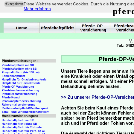
Diese Website verwendet Cookies. Durch die Nutzung dies
Akzeptieren
Mehr erfahren
pfer
V.
Tel.: 048
Pferde-OP-Ve
Pferdeversicherungen:
Pferdehaftpflicht mit SB
Pferdehaftpflicht ohne SB
Unsere Tiere liegen uns sehr am H
Ponyhaftpflicht (bis 148 cm)
eine Krankheit oder einen Unfall 
Fohlenhaftpflicht
Haftpflicht für Gnadenbrotpferde
meist schnell erfolgen. Mit einer 
Haftpflicht für Beistellpferde
Behandlung definitiv leisten.
Pferde-OP-Versicherung
Pferdekrankenversicherung
Pferdelebensversicherung
>> Zu unserer Pferde-OP-Versicher
Pferde-Kombi
Pensionspferdeversicherung
Reiterunfallversicherung
Achten Sie beim Kauf eines Pferde
Reitlehrerhaftpflicht/Reittherapeut
Schul- und Verleihpferdehaftpflicht
auch bei der Zucht können Fehler a
Hundeversicherungen:
später beim Pferd bemerkbar mache
Hundehaftpflicht mit SB
sich und Ihr Pferd oder Fohlen vor.
Hundehaftpflicht ohne SB
Hundehaftpflicht für 2 Hunde
Hundehaftpflicht für Pers. ab 40
Die Auswahl der richtigen Tierärzte