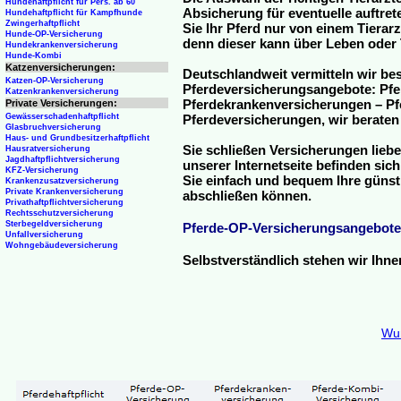
Hundehaftpflicht für Pers. ab 60
Absicherung für eventuelle auftre
Hundehaftpflicht für Kampfhunde
Zwingerhaftpflicht
Sie Ihr Pferd nur von einem Tierar
Hunde-OP-Versicherung
denn dieser kann über Leben oder 
Hundekrankenversicherung
Hunde-Kombi
Katzenversicherungen:
Deutschlandweit vermitteln wir be
Katzen-OP-Versicherung
Pferdeversicherungsangebote: Pfe
Katzenkrankenversicherung
Pferdekrankenversicherungen – Pfe
Private Versicherungen:
Gewässerschadenhaftpflicht
Pferdeversicherungen, wir beraten
Glasbruchversicherung
Haus- und Grundbesitzerhaftpflicht
Sie schließen Versicherungen liebe
Hausratversicherung
Jagdhaftpflichtversicherung
unserer Internetseite befinden sic
KFZ-Versicherung
Sie einfach und bequem Ihre günst
Krankenzusatzversicherung
Private Krankenversicherung
abschließen können.
Privathaftpflichtversicherung
Rechtsschutzversicherung
Sterbegeldversicherung
Pferde-OP-Versicherungsangebote
Unfallversicherung
Wohngebäudeversicherung
Selbstverständlich stehen wir Ihn
Wun