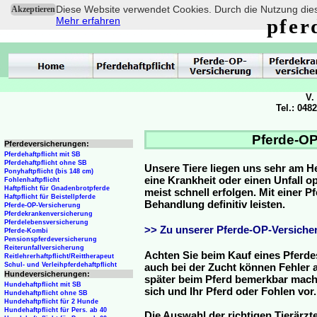
Diese Website verwendet Cookies. Durch die Nutzung dies
Akzeptieren
Mehr erfahren
pfer
V.
Tel.: 048
Pferde-OP
Pferdeversicherungen:
Pferdehaftpflicht mit SB
Pferdehaftpflicht ohne SB
Unsere Tiere liegen uns sehr am H
Ponyhaftpflicht (bis 148 cm)
eine Krankheit oder einen Unfall 
Fohlenhaftpflicht
Haftpflicht für Gnadenbrotpferde
meist schnell erfolgen. Mit einer 
Haftpflicht für Beistellpferde
Behandlung definitiv leisten.
Pferde-OP-Versicherung
Pferdekrankenversicherung
Pferdelebensversicherung
>> Zu unserer Pferde-OP-Versicher
Pferde-Kombi
Pensionspferdeversicherung
Reiterunfallversicherung
Achten Sie beim Kauf eines Pferde
Reitlehrerhaftpflicht/Reittherapeut
Schul- und Verleihpferdehaftpflicht
auch bei der Zucht können Fehler a
Hundeversicherungen:
später beim Pferd bemerkbar mache
Hundehaftpflicht mit SB
sich und Ihr Pferd oder Fohlen vor.
Hundehaftpflicht ohne SB
Hundehaftpflicht für 2 Hunde
Hundehaftpflicht für Pers. ab 40
Die Auswahl der richtigen Tierärzte