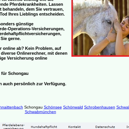
tende Pferdekrankheiten. Lassen
zt behandeln, dem Sie vertrauen,
Tod Ihres Lieblings entscheiden.
sonders günstige
rde-Operations-Versicherungen,
rdehaftpflichtversicherungen,
 Sie gerne.
r online ab? Kein Problem, auf
h diverse Onlinerechner, mit denen
ige Versicherung online
für Schongau
en auch persönlich zur Verfügung.
hnaittenbach
Schongau
Schönsee
Schönwald
Schrobenhausen
Schwa
Schwabmünchen