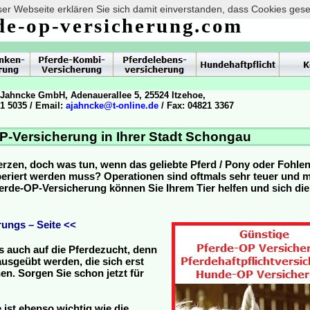
er Webseite erklären Sie sich damit einverstanden, dass Cookies ges
de-op-versicherung.com
 Jahncke GmbH, Adenauerallee 5, 25524 Itzehoe,
21 5035 / Email:
ajahncke@t-online.de
/ Fax: 04821 3367
P-Versicherung in Ihrer Stadt Schongau
erzen, doch was tun, wenn das geliebte Pferd / Pony oder Fohle
operiert werden muss? Operationen sind oftmals sehr teuer und
Pferde-OP-Versicherung können Sie Ihrem Tier helfen und sich die
ungs – Seite <<
s auch auf die Pferdezucht, denn
usgeübt werden, die sich erst
n. Sorgen Sie schon jetzt für
 ist ebenso wichtig wie die