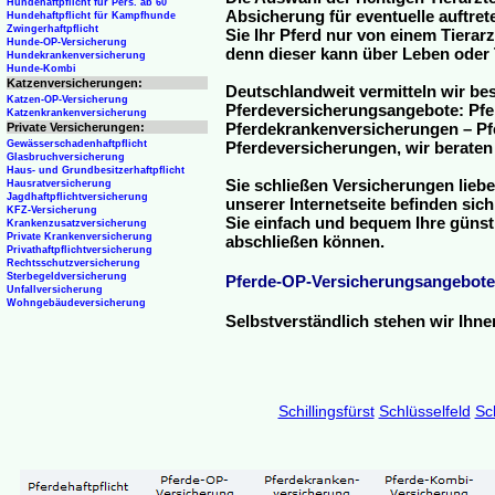
Hundehaftpflicht für Pers. ab 60
Absicherung für eventuelle auftre
Hundehaftpflicht für Kampfhunde
Zwingerhaftpflicht
Sie Ihr Pferd nur von einem Tierar
Hunde-OP-Versicherung
denn dieser kann über Leben oder 
Hundekrankenversicherung
Hunde-Kombi
Katzenversicherungen:
Deutschlandweit vermitteln wir be
Katzen-OP-Versicherung
Pferdeversicherungsangebote: Pfe
Katzenkrankenversicherung
Pferdekrankenversicherungen – Pfe
Private Versicherungen:
Gewässerschadenhaftpflicht
Pferdeversicherungen, wir beraten
Glasbruchversicherung
Haus- und Grundbesitzerhaftpflicht
Sie schließen Versicherungen liebe
Hausratversicherung
Jagdhaftpflichtversicherung
unserer Internetseite befinden sic
KFZ-Versicherung
Sie einfach und bequem Ihre günst
Krankenzusatzversicherung
Private Krankenversicherung
abschließen können.
Privathaftpflichtversicherung
Rechtsschutzversicherung
Sterbegeldversicherung
Pferde-OP-Versicherungsangebote
Unfallversicherung
Wohngebäudeversicherung
Selbstverständlich stehen wir Ihn
Schillingsfürst
Schlüsselfeld
Sc