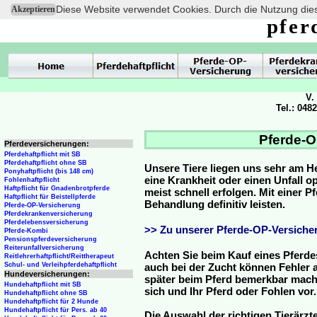
Diese Website verwendet Cookies. Durch die Nutzung dies
Akzeptieren
pfer
V.
Tel.: 048
Pferde-O
Pferdeversicherungen:
Pferdehaftpflicht mit SB
Pferdehaftpflicht ohne SB
Unsere Tiere liegen uns sehr am H
Ponyhaftpflicht (bis 148 cm)
eine Krankheit oder einen Unfall 
Fohlenhaftpflicht
Haftpflicht für Gnadenbrotpferde
meist schnell erfolgen. Mit einer 
Haftpflicht für Beistellpferde
Behandlung definitiv leisten.
Pferde-OP-Versicherung
Pferdekrankenversicherung
Pferdelebensversicherung
>> Zu unserer Pferde-OP-Versicher
Pferde-Kombi
Pensionspferdeversicherung
Reiterunfallversicherung
Achten Sie beim Kauf eines Pferde
Reitlehrerhaftpflicht/Reittherapeut
Schul- und Verleihpferdehaftpflicht
auch bei der Zucht können Fehler a
Hundeversicherungen:
später beim Pferd bemerkbar mache
Hundehaftpflicht mit SB
sich und Ihr Pferd oder Fohlen vor.
Hundehaftpflicht ohne SB
Hundehaftpflicht für 2 Hunde
Hundehaftpflicht für Pers. ab 40
Die Auswahl der richtigen Tierärzte