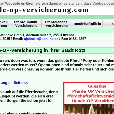
er Webseite erklären Sie sich damit einverstanden, dass Cookies ges
de-op-versicherung.com
 Jahncke GmbH, Adenauerallee 5, 25524 Itzehoe,
21 5035 / Email:
ajahncke@t-online.de
/ Fax: 04821 3367
-OP-Versicherung in Ihrer Stadt Rötz
erzen, doch was tun, wenn das geliebte Pferd / Pony oder Fohle
operiert werden muss? Operationen sind oftmals sehr teuer und
Pferde-OP-Versicherung können Sie Ihrem Tier helfen und sich die
ungs – Seite <<
s auch auf die Pferdezucht, denn
usgeübt werden, die sich erst
n. Sorgen Sie schon jetzt für
 ist ebenso wichtig wie die