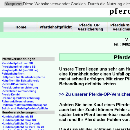
Diese Website verwendet Cookies. Durch die Nutzung dies
Akzeptieren
pfer
V.
Tel.: 048
Pferde
Pferdeversicherungen:
Pferdehaftpflicht mit SB
Pferdehaftpflicht ohne SB
Unsere Tiere liegen uns sehr am H
Ponyhaftpflicht (bis 148 cm)
eine Krankheit oder einen Unfall 
Fohlenhaftpflicht
Haftpflicht für Gnadenbrotpferde
meist schnell erfolgen. Mit einer 
Haftpflicht für Beistellpferde
Behandlung definitiv leisten.
Pferde-OP-Versicherung
Pferdekrankenversicherung
Pferdelebensversicherung
>> Zu unserer Pferde-OP-Versicher
Pferde-Kombi
Pensionspferdeversicherung
Reiterunfallversicherung
Achten Sie beim Kauf eines Pferde
Reitlehrerhaftpflicht/Reittherapeut
Schul- und Verleihpferdehaftpflicht
auch bei der Zucht können Fehler a
Hundeversicherungen:
später beim Pferd bemerkbar mache
Hundehaftpflicht mit SB
sich und Ihr Pferd oder Fohlen vor.
Hundehaftpflicht ohne SB
Hundehaftpflicht für 2 Hunde
Hundehaftpflicht für Pers. ab 40
Die Auswahl der richtigen Tierärzte