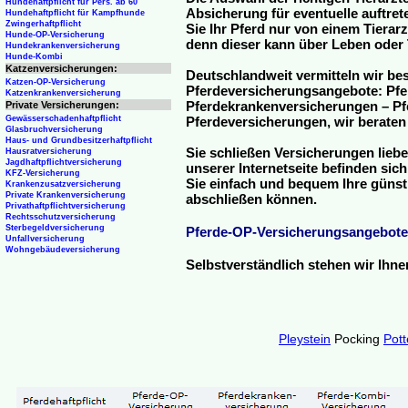
Hundehaftpflicht für Pers. ab 60
Absicherung für eventuelle auftre
Hundehaftpflicht für Kampfhunde
Zwingerhaftpflicht
Sie Ihr Pferd nur von einem Tierar
Hunde-OP-Versicherung
denn dieser kann über Leben oder 
Hundekrankenversicherung
Hunde-Kombi
Katzenversicherungen:
Deutschlandweit vermitteln wir be
Katzen-OP-Versicherung
Pferdeversicherungsangebote: Pfe
Katzenkrankenversicherung
Pferdekrankenversicherungen – Pfe
Private Versicherungen:
Gewässerschadenhaftpflicht
Pferdeversicherungen, wir beraten
Glasbruchversicherung
Haus- und Grundbesitzerhaftpflicht
Sie schließen Versicherungen liebe
Hausratversicherung
Jagdhaftpflichtversicherung
unserer Internetseite befinden sic
KFZ-Versicherung
Sie einfach und bequem Ihre günst
Krankenzusatzversicherung
Private Krankenversicherung
abschließen können.
Privathaftpflichtversicherung
Rechtsschutzversicherung
Sterbegeldversicherung
Pferde-OP-Versicherungsangebote
Unfallversicherung
Wohngebäudeversicherung
Selbstverständlich stehen wir Ihn
Pleystein
Pocking
Pott