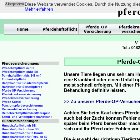
Diese Website verwendet Cookies. Durch die Nutzung dies
Akzeptieren
Mehr erfahren
pfer
V.
Tel.: 048
Pferde-
Pferdeversicherungen:
Pferdehaftpflicht mit SB
Pferdehaftpflicht ohne SB
Unsere Tiere liegen uns sehr am H
Ponyhaftpflicht (bis 148 cm)
eine Krankheit oder einen Unfall 
Fohlenhaftpflicht
Haftpflicht für Gnadenbrotpferde
meist schnell erfolgen. Mit einer 
Haftpflicht für Beistellpferde
Behandlung definitiv leisten.
Pferde-OP-Versicherung
Pferdekrankenversicherung
Pferdelebensversicherung
>> Zu unserer Pferde-OP-Versicher
Pferde-Kombi
Pensionspferdeversicherung
Reiterunfallversicherung
Achten Sie beim Kauf eines Pferde
Reitlehrerhaftpflicht/Reittherapeut
Schul- und Verleihpferdehaftpflicht
auch bei der Zucht können Fehler a
Hundeversicherungen:
später beim Pferd bemerkbar mache
Hundehaftpflicht mit SB
sich und Ihr Pferd oder Fohlen vor.
Hundehaftpflicht ohne SB
Hundehaftpflicht für 2 Hunde
Hundehaftpflicht für Pers. ab 40
Die Auswahl der richtigen Tierärzte