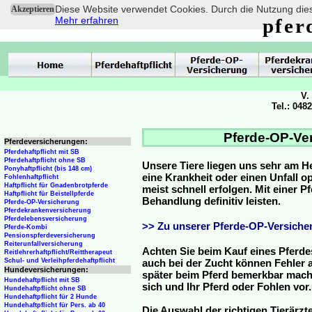
Diese Website verwendet Cookies. Durch die Nutzung dies
Akzeptieren
Mehr erfahren
pfer
V.
Tel.: 048
Pferde-OP-Ve
Pferdeversicherungen:
Pferdehaftpflicht mit SB
Pferdehaftpflicht ohne SB
Unsere Tiere liegen uns sehr am H
Ponyhaftpflicht (bis 148 cm)
eine Krankheit oder einen Unfall 
Fohlenhaftpflicht
Haftpflicht für Gnadenbrotpferde
meist schnell erfolgen. Mit einer 
Haftpflicht für Beistellpferde
Behandlung definitiv leisten.
Pferde-OP-Versicherung
Pferdekrankenversicherung
Pferdelebensversicherung
>> Zu unserer Pferde-OP-Versicher
Pferde-Kombi
Pensionspferdeversicherung
Reiterunfallversicherung
Achten Sie beim Kauf eines Pferde
Reitlehrerhaftpflicht/Reittherapeut
Schul- und Verleihpferdehaftpflicht
auch bei der Zucht können Fehler a
Hundeversicherungen:
später beim Pferd bemerkbar mache
Hundehaftpflicht mit SB
sich und Ihr Pferd oder Fohlen vor.
Hundehaftpflicht ohne SB
Hundehaftpflicht für 2 Hunde
Hundehaftpflicht für Pers. ab 40
Die Auswahl der richtigen Tierärzte