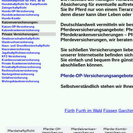
Hundehaftpflicht für Pers. ab 60
Absicherung für eventuelle auftre
Hundehaftpflicht für Kampfhunde
Zwingerhaftpflicht
Sie Ihr Pferd nur von einem Tierar
Hunde-OP-Versicherung
denn dieser kann über Leben oder 
Hundekrankenversicherung
Hunde-Kombi
Katzenversicherungen:
Deutschlandweit vermitteln wir be
Katzen-OP-Versicherung
Pferdeversicherungsangebote: Pfe
Katzenkrankenversicherung
Pferdekrankenversicherungen – Pfe
Private Versicherungen:
Gewässerschadenhaftpflicht
Pferdeversicherungen, wir beraten
Glasbruchversicherung
Haus- und Grundbesitzerhaftpflicht
Sie schließen Versicherungen liebe
Hausratversicherung
Jagdhaftpflichtversicherung
unserer Internetseite befinden sic
KFZ-Versicherung
Sie einfach und bequem Ihre günst
Krankenzusatzversicherung
Private Krankenversicherung
abschließen können.
Privathaftpflichtversicherung
Rechtsschutzversicherung
Sterbegeldversicherung
Pferde-OP-Versicherungsangebote
Unfallversicherung
Wohngebäudeversicherung
Selbstverständlich stehen wir Ihn
Fürth
Furth im Wald
Füssen
Garchi