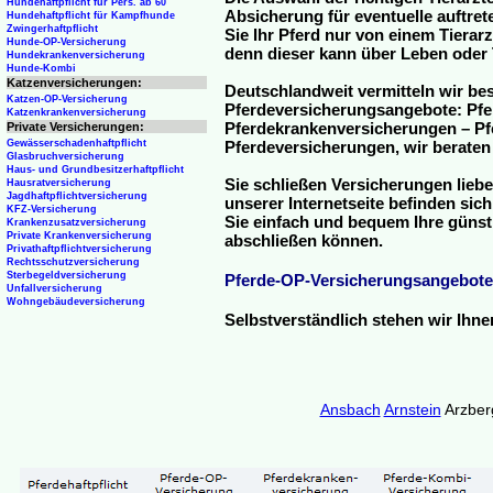
Hundehaftpflicht für Pers. ab 60
Absicherung für eventuelle auftre
Hundehaftpflicht für Kampfhunde
Zwingerhaftpflicht
Sie Ihr Pferd nur von einem Tierar
Hunde-OP-Versicherung
denn dieser kann über Leben oder 
Hundekrankenversicherung
Hunde-Kombi
Katzenversicherungen:
Deutschlandweit vermitteln wir be
Katzen-OP-Versicherung
Pferdeversicherungsangebote: Pfe
Katzenkrankenversicherung
Pferdekrankenversicherungen – Pfe
Private Versicherungen:
Gewässerschadenhaftpflicht
Pferdeversicherungen, wir beraten
Glasbruchversicherung
Haus- und Grundbesitzerhaftpflicht
Sie schließen Versicherungen liebe
Hausratversicherung
Jagdhaftpflichtversicherung
unserer Internetseite befinden sic
KFZ-Versicherung
Sie einfach und bequem Ihre günst
Krankenzusatzversicherung
Private Krankenversicherung
abschließen können.
Privathaftpflichtversicherung
Rechtsschutzversicherung
Sterbegeldversicherung
Pferde-OP-Versicherungsangebote
Unfallversicherung
Wohngebäudeversicherung
Selbstverständlich stehen wir Ihn
Ansbach
Arnstein
Arzbe