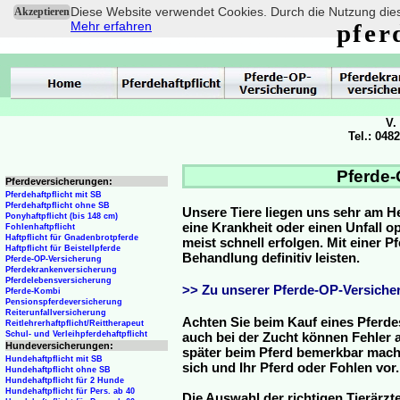
Diese Website verwendet Cookies. Durch die Nutzung dies
Akzeptieren
Mehr erfahren
pfer
V.
Tel.: 048
Pferde-
Pferdeversicherungen:
Pferdehaftpflicht mit SB
Pferdehaftpflicht ohne SB
Unsere Tiere liegen uns sehr am H
Ponyhaftpflicht (bis 148 cm)
eine Krankheit oder einen Unfall 
Fohlenhaftpflicht
Haftpflicht für Gnadenbrotpferde
meist schnell erfolgen. Mit einer 
Haftpflicht für Beistellpferde
Behandlung definitiv leisten.
Pferde-OP-Versicherung
Pferdekrankenversicherung
Pferdelebensversicherung
>> Zu unserer Pferde-OP-Versicher
Pferde-Kombi
Pensionspferdeversicherung
Reiterunfallversicherung
Achten Sie beim Kauf eines Pferde
Reitlehrerhaftpflicht/Reittherapeut
Schul- und Verleihpferdehaftpflicht
auch bei der Zucht können Fehler a
Hundeversicherungen:
später beim Pferd bemerkbar mache
Hundehaftpflicht mit SB
sich und Ihr Pferd oder Fohlen vor.
Hundehaftpflicht ohne SB
Hundehaftpflicht für 2 Hunde
Hundehaftpflicht für Pers. ab 40
Die Auswahl der richtigen Tierärzte