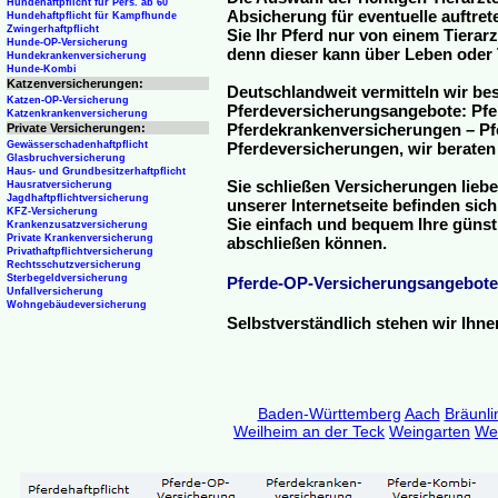
Hundehaftpflicht für Pers. ab 60
Absicherung für eventuelle auftre
Hundehaftpflicht für Kampfhunde
Zwingerhaftpflicht
Sie Ihr Pferd nur von einem Tierar
Hunde-OP-Versicherung
denn dieser kann über Leben oder 
Hundekrankenversicherung
Hunde-Kombi
Katzenversicherungen:
Deutschlandweit vermitteln wir be
Katzen-OP-Versicherung
Pferdeversicherungsangebote: Pfe
Katzenkrankenversicherung
Pferdekrankenversicherungen – Pfe
Private Versicherungen:
Gewässerschadenhaftpflicht
Pferdeversicherungen, wir beraten
Glasbruchversicherung
Haus- und Grundbesitzerhaftpflicht
Sie schließen Versicherungen liebe
Hausratversicherung
Jagdhaftpflichtversicherung
unserer Internetseite befinden sic
KFZ-Versicherung
Sie einfach und bequem Ihre günst
Krankenzusatzversicherung
Private Krankenversicherung
abschließen können.
Privathaftpflichtversicherung
Rechtsschutzversicherung
Sterbegeldversicherung
Pferde-OP-Versicherungsangebote
Unfallversicherung
Wohngebäudeversicherung
Selbstverständlich stehen wir Ihn
Baden-Württemberg
Aach
Bräunli
Weilheim an der Teck
Weingarten
We