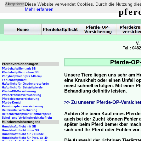
Diese Website verwendet Cookies. Durch die Nutzung dies
Akzeptieren
Mehr erfahren
pfer
V.
Tel.: 048
Pferde-OP-
Pferdeversicherungen:
Pferdehaftpflicht mit SB
Pferdehaftpflicht ohne SB
Unsere Tiere liegen uns sehr am H
Ponyhaftpflicht (bis 148 cm)
eine Krankheit oder einen Unfall 
Fohlenhaftpflicht
Haftpflicht für Gnadenbrotpferde
meist schnell erfolgen. Mit einer 
Haftpflicht für Beistellpferde
Behandlung definitiv leisten.
Pferde-OP-Versicherung
Pferdekrankenversicherung
Pferdelebensversicherung
>> Zu unserer Pferde-OP-Versicher
Pferde-Kombi
Pensionspferdeversicherung
Reiterunfallversicherung
Achten Sie beim Kauf eines Pferde
Reitlehrerhaftpflicht/Reittherapeut
Schul- und Verleihpferdehaftpflicht
auch bei der Zucht können Fehler a
Hundeversicherungen:
später beim Pferd bemerkbar mache
Hundehaftpflicht mit SB
sich und Ihr Pferd oder Fohlen vor.
Hundehaftpflicht ohne SB
Hundehaftpflicht für 2 Hunde
Hundehaftpflicht für Pers. ab 40
Die Auswahl der richtigen Tierärzte