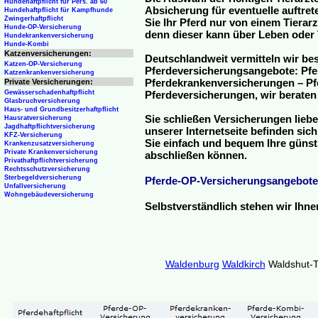
Hundehaftpflicht für Pers. ab 60
Absicherung für eventuelle auftre
Hundehaftpflicht für Kampfhunde
Zwingerhaftpflicht
Sie Ihr Pferd nur von einem Tierar
Hunde-OP-Versicherung
denn dieser kann über Leben oder 
Hundekrankenversicherung
Hunde-Kombi
Katzenversicherungen:
Deutschlandweit vermitteln wir be
Katzen-OP-Versicherung
Pferdeversicherungsangebote: Pfe
Katzenkrankenversicherung
Pferdekrankenversicherungen – Pfe
Private Versicherungen:
Gewässerschadenhaftpflicht
Pferdeversicherungen, wir beraten
Glasbruchversicherung
Haus- und Grundbesitzerhaftpflicht
Sie schließen Versicherungen liebe
Hausratversicherung
Jagdhaftpflichtversicherung
unserer Internetseite befinden sic
KFZ-Versicherung
Sie einfach und bequem Ihre günst
Krankenzusatzversicherung
Private Krankenversicherung
abschließen können.
Privathaftpflichtversicherung
Rechtsschutzversicherung
Sterbegeldversicherung
Pferde-OP-Versicherungsangebote
Unfallversicherung
Wohngebäudeversicherung
Selbstverständlich stehen wir Ihn
Waldenburg
Waldkirch
Waldshut-