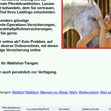
tende Pferdekrankheiten. Lassen
zt behandeln, dem Sie vertrauen,
Tod Ihres Lieblings entscheiden.
sonders günstige
rde-Operations-Versicherungen,
rdehaftpflichtversicherungen,
 Sie gerne.
r online ab? Kein Problem, auf
h diverse Onlinerechner, mit denen
ige Versicherung online
für Waldshut-Tiengen
en auch persönlich zur Verfügung.
Tiengen
Walldorf
Walldürn
Wangen im Allgäu
Wehr
Weikersheim
Weil a