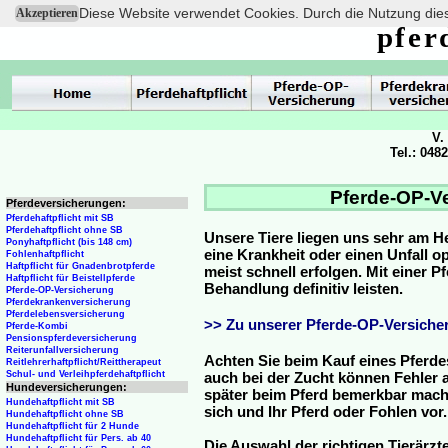
Diese Website verwendet Cookies. Durch die Nutzung dies
Akzeptieren
pfer
V.
Tel.: 048
Pferde-OP-Ve
Pferdeversicherungen:
Pferdehaftpflicht mit SB
Pferdehaftpflicht ohne SB
Unsere Tiere liegen uns sehr am H
Ponyhaftpflicht (bis 148 cm)
eine Krankheit oder einen Unfall 
Fohlenhaftpflicht
Haftpflicht für Gnadenbrotpferde
meist schnell erfolgen. Mit einer 
Haftpflicht für Beistellpferde
Behandlung definitiv leisten.
Pferde-OP-Versicherung
Pferdekrankenversicherung
Pferdelebensversicherung
>> Zu unserer Pferde-OP-Versicher
Pferde-Kombi
Pensionspferdeversicherung
Reiterunfallversicherung
Achten Sie beim Kauf eines Pferde
Reitlehrerhaftpflicht/Reittherapeut
Schul- und Verleihpferdehaftpflicht
auch bei der Zucht können Fehler a
Hundeversicherungen:
später beim Pferd bemerkbar mache
Hundehaftpflicht mit SB
sich und Ihr Pferd oder Fohlen vor.
Hundehaftpflicht ohne SB
Hundehaftpflicht für 2 Hunde
Hundehaftpflicht für Pers. ab 40
Die Auswahl der richtigen Tierärzte