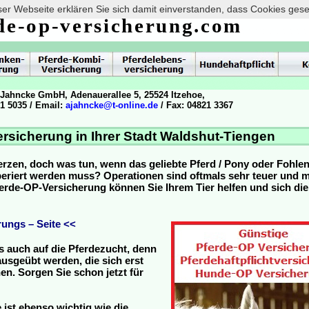
er Webseite erklären Sie sich damit einverstanden, dass Cookies ges
de-op-versicherung.com
 Jahncke GmbH, Adenauerallee 5, 25524 Itzehoe,
21 5035 / Email:
ajahncke@t-online.de
/ Fax: 04821 3367
rsicherung in Ihrer Stadt Waldshut-Tiengen
erzen, doch was tun, wenn das geliebte Pferd / Pony oder Fohle
operiert werden muss? Operationen sind oftmals sehr teuer und
Pferde-OP-Versicherung können Sie Ihrem Tier helfen und sich die
ungs – Seite <<
s auch auf die Pferdezucht, denn
usgeübt werden, die sich erst
n. Sorgen Sie schon jetzt für
 ist ebenso wichtig wie die