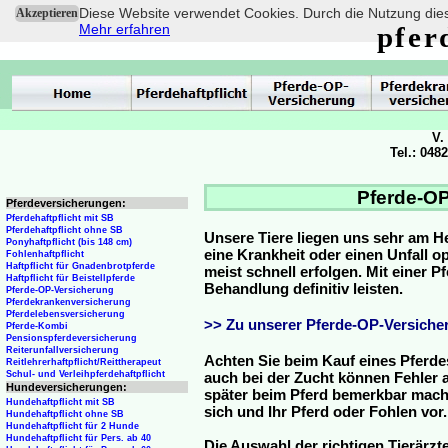
Diese Website verwendet Cookies. Durch die Nutzung dies
Akzeptieren
Mehr erfahren
pfer
V.
Tel.: 048
Pferde-OP
Pferdeversicherungen:
Pferdehaftpflicht mit SB
Pferdehaftpflicht ohne SB
Unsere Tiere liegen uns sehr am H
Ponyhaftpflicht (bis 148 cm)
eine Krankheit oder einen Unfall 
Fohlenhaftpflicht
Haftpflicht für Gnadenbrotpferde
meist schnell erfolgen. Mit einer 
Haftpflicht für Beistellpferde
Behandlung definitiv leisten.
Pferde-OP-Versicherung
Pferdekrankenversicherung
Pferdelebensversicherung
>> Zu unserer Pferde-OP-Versicher
Pferde-Kombi
Pensionspferdeversicherung
Reiterunfallversicherung
Achten Sie beim Kauf eines Pferde
Reitlehrerhaftpflicht/Reittherapeut
Schul- und Verleihpferdehaftpflicht
auch bei der Zucht können Fehler a
Hundeversicherungen:
später beim Pferd bemerkbar mache
Hundehaftpflicht mit SB
sich und Ihr Pferd oder Fohlen vor.
Hundehaftpflicht ohne SB
Hundehaftpflicht für 2 Hunde
Hundehaftpflicht für Pers. ab 40
Die Auswahl der richtigen Tierärzte