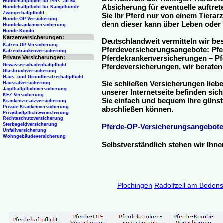
Hundehaftpflicht für Pers. ab 60
Absicherung für eventuelle auftre
Hundehaftpflicht für Kampfhunde
Zwingerhaftpflicht
Sie Ihr Pferd nur von einem Tierar
Hunde-OP-Versicherung
denn dieser kann über Leben oder 
Hundekrankenversicherung
Hunde-Kombi
Katzenversicherungen:
Deutschlandweit vermitteln wir be
Katzen-OP-Versicherung
Pferdeversicherungsangebote: Pfe
Katzenkrankenversicherung
Pferdekrankenversicherungen – Pfe
Private Versicherungen:
Gewässerschadenhaftpflicht
Pferdeversicherungen, wir beraten
Glasbruchversicherung
Haus- und Grundbesitzerhaftpflicht
Sie schließen Versicherungen liebe
Hausratversicherung
Jagdhaftpflichtversicherung
unserer Internetseite befinden sic
KFZ-Versicherung
Sie einfach und bequem Ihre günst
Krankenzusatzversicherung
Private Krankenversicherung
abschließen können.
Privathaftpflichtversicherung
Rechtsschutzversicherung
Sterbegeldversicherung
Pferde-OP-Versicherungsangebote
Unfallversicherung
Wohngebäudeversicherung
Selbstverständlich stehen wir Ihn
Plochingen
Radolfzell am Boden