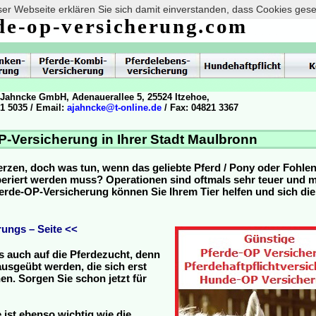
er Webseite erklären Sie sich damit einverstanden, dass Cookies ges
de-op-versicherung.com
 Jahncke GmbH, Adenauerallee 5, 25524 Itzehoe,
21 5035 / Email:
ajahncke@t-online.de
/ Fax: 04821 3367
P-Versicherung in Ihrer Stadt Maulbronn
erzen, doch was tun, wenn das geliebte Pferd / Pony oder Fohle
operiert werden muss? Operationen sind oftmals sehr teuer und
Pferde-OP-Versicherung können Sie Ihrem Tier helfen und sich die
ungs – Seite <<
s auch auf die Pferdezucht, denn
usgeübt werden, die sich erst
n. Sorgen Sie schon jetzt für
 ist ebenso wichtig wie die