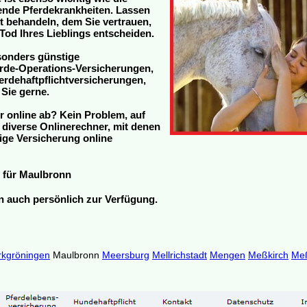
tende Pferdekrankheiten. Lassen
zt behandeln, dem Sie vertrauen,
Tod Ihres Lieblings entscheiden.
sonders günstige
rde-Operations-Versicherungen,
rdehaftpflichtversicherungen,
 Sie gerne.
r online ab? Kein Problem, auf
h diverse Onlinerechner, mit denen
ige Versicherung online
für Maulbronn
en auch persönlich zur Verfügung.
kgröningen
Maulbronn
Meersburg
Mellrichstadt
Mengen
Meßkirch
Meß