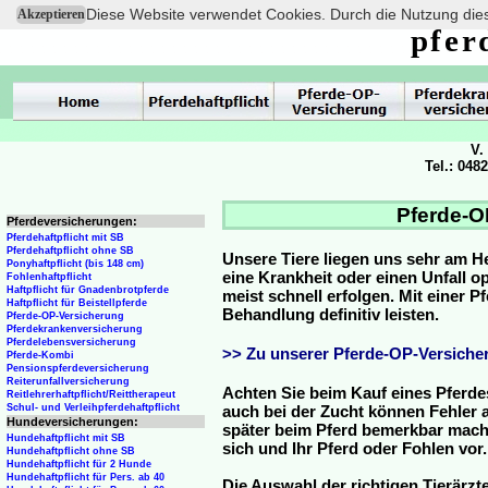
Diese Website verwendet Cookies. Durch die Nutzung dies
Akzeptieren
pfer
V.
Tel.: 048
Pferde-O
Pferdeversicherungen:
Pferdehaftpflicht mit SB
Pferdehaftpflicht ohne SB
Unsere Tiere liegen uns sehr am H
Ponyhaftpflicht (bis 148 cm)
eine Krankheit oder einen Unfall 
Fohlenhaftpflicht
Haftpflicht für Gnadenbrotpferde
meist schnell erfolgen. Mit einer 
Haftpflicht für Beistellpferde
Behandlung definitiv leisten.
Pferde-OP-Versicherung
Pferdekrankenversicherung
Pferdelebensversicherung
>> Zu unserer Pferde-OP-Versicher
Pferde-Kombi
Pensionspferdeversicherung
Reiterunfallversicherung
Achten Sie beim Kauf eines Pferde
Reitlehrerhaftpflicht/Reittherapeut
Schul- und Verleihpferdehaftpflicht
auch bei der Zucht können Fehler a
Hundeversicherungen:
später beim Pferd bemerkbar mache
Hundehaftpflicht mit SB
sich und Ihr Pferd oder Fohlen vor.
Hundehaftpflicht ohne SB
Hundehaftpflicht für 2 Hunde
Hundehaftpflicht für Pers. ab 40
Die Auswahl der richtigen Tierärzte