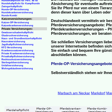
Hundehaftpflicht für Pers. ab 60
Absicherung für eventuelle auftre
Hundehaftpflicht für Kampfhunde
Zwingerhaftpflicht
Sie Ihr Pferd nur von einem Tierar
Hunde-OP-Versicherung
denn dieser kann über Leben oder 
Hundekrankenversicherung
Hunde-Kombi
Katzenversicherungen:
Deutschlandweit vermitteln wir be
Katzen-OP-Versicherung
Pferdeversicherungsangebote: Pfe
Katzenkrankenversicherung
Pferdekrankenversicherungen – Pfe
Private Versicherungen:
Gewässerschadenhaftpflicht
Pferdeversicherungen, wir beraten
Glasbruchversicherung
Haus- und Grundbesitzerhaftpflicht
Sie schließen Versicherungen liebe
Hausratversicherung
Jagdhaftpflichtversicherung
unserer Internetseite befinden sic
KFZ-Versicherung
Sie einfach und bequem Ihre günst
Krankenzusatzversicherung
Private Krankenversicherung
abschließen können.
Privathaftpflichtversicherung
Rechtsschutzversicherung
Sterbegeldversicherung
Pferde-OP-Versicherungsangebote
Unfallversicherung
Wohngebäudeversicherung
Selbstverständlich stehen wir Ihn
Marbach am Neckar
Markdorf
Mar