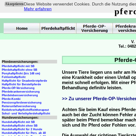
Diese Website verwendet Cookies. Durch die Nutzung dies
Akzeptieren
Mehr erfahren
pfer
V.
Tel.: 048
Pferde-
Pferdeversicherungen:
Pferdehaftpflicht mit SB
Pferdehaftpflicht ohne SB
Unsere Tiere liegen uns sehr am H
Ponyhaftpflicht (bis 148 cm)
eine Krankheit oder einen Unfall 
Fohlenhaftpflicht
Haftpflicht für Gnadenbrotpferde
meist schnell erfolgen. Mit einer 
Haftpflicht für Beistellpferde
Behandlung definitiv leisten.
Pferde-OP-Versicherung
Pferdekrankenversicherung
Pferdelebensversicherung
>> Zu unserer Pferde-OP-Versicher
Pferde-Kombi
Pensionspferdeversicherung
Reiterunfallversicherung
Achten Sie beim Kauf eines Pferde
Reitlehrerhaftpflicht/Reittherapeut
Schul- und Verleihpferdehaftpflicht
auch bei der Zucht können Fehler a
Hundeversicherungen:
später beim Pferd bemerkbar mache
Hundehaftpflicht mit SB
sich und Ihr Pferd oder Fohlen vor.
Hundehaftpflicht ohne SB
Hundehaftpflicht für 2 Hunde
Hundehaftpflicht für Pers. ab 40
Die Auswahl der richtigen Tierärzte