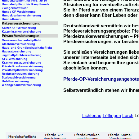
Hundehaftpflicht für Pers. ab 60
Absicherung für eventuelle auftre
Hundehaftpflicht für Kampfhunde
Zwingerhaftpflicht
Sie Ihr Pferd nur von einem Tierar
Hunde-OP-Versicherung
denn dieser kann über Leben oder 
Hundekrankenversicherung
Hunde-Kombi
Katzenversicherungen:
Deutschlandweit vermitteln wir be
Katzen-OP-Versicherung
Pferdeversicherungsangebote: Pfe
Katzenkrankenversicherung
Pferdekrankenversicherungen – Pfe
Private Versicherungen:
Gewässerschadenhaftpflicht
Pferdeversicherungen, wir beraten
Glasbruchversicherung
Haus- und Grundbesitzerhaftpflicht
Sie schließen Versicherungen liebe
Hausratversicherung
Jagdhaftpflichtversicherung
unserer Internetseite befinden sic
KFZ-Versicherung
Sie einfach und bequem Ihre günst
Krankenzusatzversicherung
Private Krankenversicherung
abschließen können.
Privathaftpflichtversicherung
Rechtsschutzversicherung
Sterbegeldversicherung
Pferde-OP-Versicherungsangebote
Unfallversicherung
Wohngebäudeversicherung
Selbstverständlich stehen wir Ihn
Lichtenau
Löffingen
Lorch
Lö