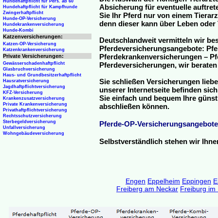
Hundehaftpflicht für Pers. ab 60
Absicherung für eventuelle auftre
Hundehaftpflicht für Kampfhunde
Zwingerhaftpflicht
Sie Ihr Pferd nur von einem Tierar
Hunde-OP-Versicherung
denn dieser kann über Leben oder 
Hundekrankenversicherung
Hunde-Kombi
Katzenversicherungen:
Deutschlandweit vermitteln wir be
Katzen-OP-Versicherung
Pferdeversicherungsangebote: Pfe
Katzenkrankenversicherung
Pferdekrankenversicherungen – Pfe
Private Versicherungen:
Gewässerschadenhaftpflicht
Pferdeversicherungen, wir beraten
Glasbruchversicherung
Haus- und Grundbesitzerhaftpflicht
Sie schließen Versicherungen liebe
Hausratversicherung
Jagdhaftpflichtversicherung
unserer Internetseite befinden sic
KFZ-Versicherung
Sie einfach und bequem Ihre günst
Krankenzusatzversicherung
Private Krankenversicherung
abschließen können.
Privathaftpflichtversicherung
Rechtsschutzversicherung
Sterbegeldversicherung
Pferde-OP-Versicherungsangebote
Unfallversicherung
Wohngebäudeversicherung
Selbstverständlich stehen wir Ihn
Engen
Eppelheim
Eppingen
E
Freiberg am Neckar
Freiburg im