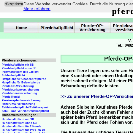
Diese Website verwendet Cookies. Durch die Nutzung dies
Akzeptieren
Mehr erfahren
pfer
V.
Tel.: 048
Pferde-OP-
Pferdeversicherungen:
Pferdehaftpflicht mit SB
Pferdehaftpflicht ohne SB
Unsere Tiere liegen uns sehr am H
Ponyhaftpflicht (bis 148 cm)
eine Krankheit oder einen Unfall 
Fohlenhaftpflicht
Haftpflicht für Gnadenbrotpferde
meist schnell erfolgen. Mit einer 
Haftpflicht für Beistellpferde
Behandlung definitiv leisten.
Pferde-OP-Versicherung
Pferdekrankenversicherung
Pferdelebensversicherung
>> Zu unserer Pferde-OP-Versicher
Pferde-Kombi
Pensionspferdeversicherung
Reiterunfallversicherung
Achten Sie beim Kauf eines Pferde
Reitlehrerhaftpflicht/Reittherapeut
Schul- und Verleihpferdehaftpflicht
auch bei der Zucht können Fehler a
Hundeversicherungen:
später beim Pferd bemerkbar mache
Hundehaftpflicht mit SB
sich und Ihr Pferd oder Fohlen vor.
Hundehaftpflicht ohne SB
Hundehaftpflicht für 2 Hunde
Hundehaftpflicht für Pers. ab 40
Die Auswahl der richtigen Tierärzte