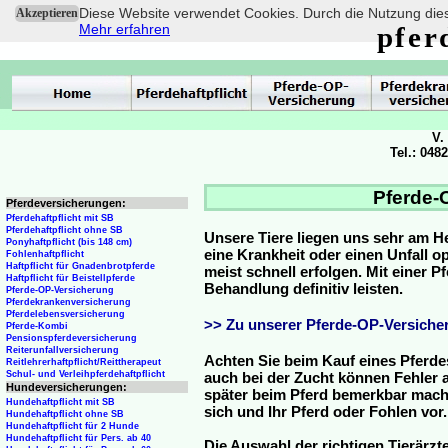
Diese Website verwendet Cookies. Durch die Nutzung dies
Akzeptieren
Mehr erfahren
pfer
V.
Tel.: 048
Pferde-
Pferdeversicherungen:
Pferdehaftpflicht mit SB
Pferdehaftpflicht ohne SB
Unsere Tiere liegen uns sehr am H
Ponyhaftpflicht (bis 148 cm)
eine Krankheit oder einen Unfall 
Fohlenhaftpflicht
Haftpflicht für Gnadenbrotpferde
meist schnell erfolgen. Mit einer 
Haftpflicht für Beistellpferde
Behandlung definitiv leisten.
Pferde-OP-Versicherung
Pferdekrankenversicherung
Pferdelebensversicherung
>> Zu unserer Pferde-OP-Versicher
Pferde-Kombi
Pensionspferdeversicherung
Reiterunfallversicherung
Achten Sie beim Kauf eines Pferde
Reitlehrerhaftpflicht/Reittherapeut
Schul- und Verleihpferdehaftpflicht
auch bei der Zucht können Fehler a
Hundeversicherungen:
später beim Pferd bemerkbar mache
Hundehaftpflicht mit SB
sich und Ihr Pferd oder Fohlen vor.
Hundehaftpflicht ohne SB
Hundehaftpflicht für 2 Hunde
Hundehaftpflicht für Pers. ab 40
Die Auswahl der richtigen Tierärzte