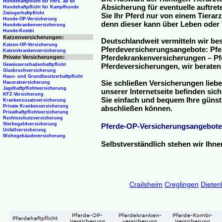
Hundehaftpflicht für Pers. ab 60
Absicherung für eventuelle auftre
Hundehaftpflicht für Kampfhunde
Zwingerhaftpflicht
Sie Ihr Pferd nur von einem Tierar
Hunde-OP-Versicherung
denn dieser kann über Leben oder 
Hundekrankenversicherung
Hunde-Kombi
Katzenversicherungen:
Deutschlandweit vermitteln wir be
Katzen-OP-Versicherung
Pferdeversicherungsangebote: Pfe
Katzenkrankenversicherung
Pferdekrankenversicherungen – Pfe
Private Versicherungen:
Gewässerschadenhaftpflicht
Pferdeversicherungen, wir beraten
Glasbruchversicherung
Haus- und Grundbesitzerhaftpflicht
Sie schließen Versicherungen liebe
Hausratversicherung
Jagdhaftpflichtversicherung
unserer Internetseite befinden sic
KFZ-Versicherung
Sie einfach und bequem Ihre günst
Krankenzusatzversicherung
Private Krankenversicherung
abschließen können.
Privathaftpflichtversicherung
Rechtsschutzversicherung
Sterbegeldversicherung
Pferde-OP-Versicherungsangebote
Unfallversicherung
Wohngebäudeversicherung
Selbstverständlich stehen wir Ihn
Crailsheim
Creglingen
Diete