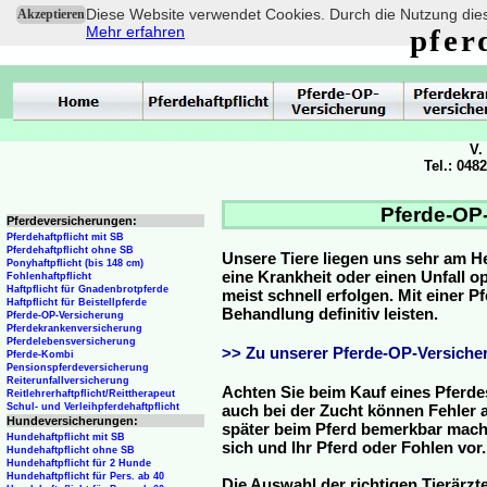
Diese Website verwendet Cookies. Durch die Nutzung dies
Akzeptieren
Mehr erfahren
pfer
V.
Tel.: 048
Pferde-OP-
Pferdeversicherungen:
Pferdehaftpflicht mit SB
Pferdehaftpflicht ohne SB
Unsere Tiere liegen uns sehr am H
Ponyhaftpflicht (bis 148 cm)
eine Krankheit oder einen Unfall 
Fohlenhaftpflicht
Haftpflicht für Gnadenbrotpferde
meist schnell erfolgen. Mit einer 
Haftpflicht für Beistellpferde
Behandlung definitiv leisten.
Pferde-OP-Versicherung
Pferdekrankenversicherung
Pferdelebensversicherung
>> Zu unserer Pferde-OP-Versicher
Pferde-Kombi
Pensionspferdeversicherung
Reiterunfallversicherung
Achten Sie beim Kauf eines Pferde
Reitlehrerhaftpflicht/Reittherapeut
Schul- und Verleihpferdehaftpflicht
auch bei der Zucht können Fehler a
Hundeversicherungen:
später beim Pferd bemerkbar mache
Hundehaftpflicht mit SB
sich und Ihr Pferd oder Fohlen vor.
Hundehaftpflicht ohne SB
Hundehaftpflicht für 2 Hunde
Hundehaftpflicht für Pers. ab 40
Die Auswahl der richtigen Tierärzte