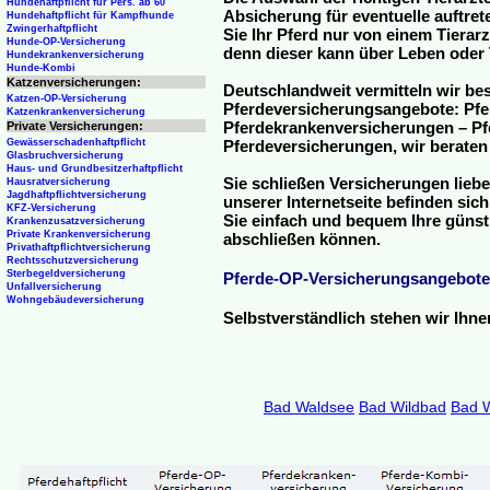
Hundehaftpflicht für Pers. ab 60
Absicherung für eventuelle auftre
Hundehaftpflicht für Kampfhunde
Zwingerhaftpflicht
Sie Ihr Pferd nur von einem Tierar
Hunde-OP-Versicherung
denn dieser kann über Leben oder 
Hundekrankenversicherung
Hunde-Kombi
Katzenversicherungen:
Deutschlandweit vermitteln wir be
Katzen-OP-Versicherung
Pferdeversicherungsangebote: Pfe
Katzenkrankenversicherung
Pferdekrankenversicherungen – Pfe
Private Versicherungen:
Gewässerschadenhaftpflicht
Pferdeversicherungen, wir beraten
Glasbruchversicherung
Haus- und Grundbesitzerhaftpflicht
Sie schließen Versicherungen liebe
Hausratversicherung
Jagdhaftpflichtversicherung
unserer Internetseite befinden sic
KFZ-Versicherung
Sie einfach und bequem Ihre günst
Krankenzusatzversicherung
Private Krankenversicherung
abschließen können.
Privathaftpflichtversicherung
Rechtsschutzversicherung
Sterbegeldversicherung
Pferde-OP-Versicherungsangebote
Unfallversicherung
Wohngebäudeversicherung
Selbstverständlich stehen wir Ihn
Bad Waldsee
Bad Wildbad
Bad 