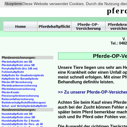
Diese Website verwendet Cookies. Durch die Nutzung dies
Akzeptieren
pfer
V.
Tel.: 048
Pferde-OP-Ve
Pferdeversicherungen:
Pferdehaftpflicht mit SB
Pferdehaftpflicht ohne SB
Unsere Tiere liegen uns sehr am H
Ponyhaftpflicht (bis 148 cm)
eine Krankheit oder einen Unfall 
Fohlenhaftpflicht
Haftpflicht für Gnadenbrotpferde
meist schnell erfolgen. Mit einer 
Haftpflicht für Beistellpferde
Behandlung definitiv leisten.
Pferde-OP-Versicherung
Pferdekrankenversicherung
Pferdelebensversicherung
>> Zu unserer Pferde-OP-Versicher
Pferde-Kombi
Pensionspferdeversicherung
Reiterunfallversicherung
Achten Sie beim Kauf eines Pferde
Reitlehrerhaftpflicht/Reittherapeut
Schul- und Verleihpferdehaftpflicht
auch bei der Zucht können Fehler a
Hundeversicherungen:
später beim Pferd bemerkbar mache
Hundehaftpflicht mit SB
sich und Ihr Pferd oder Fohlen vor.
Hundehaftpflicht ohne SB
Hundehaftpflicht für 2 Hunde
Hundehaftpflicht für Pers. ab 40
Die Auswahl der richtigen Tierärzte