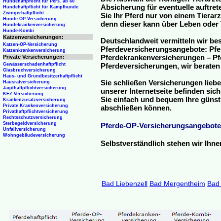
Hundehaftpflicht für Pers. ab 60
Absicherung für eventuelle auftre
Hundehaftpflicht für Kampfhunde
Zwingerhaftpflicht
Sie Ihr Pferd nur von einem Tierar
Hunde-OP-Versicherung
denn dieser kann über Leben oder 
Hundekrankenversicherung
Hunde-Kombi
Katzenversicherungen:
Deutschlandweit vermitteln wir be
Katzen-OP-Versicherung
Pferdeversicherungsangebote: Pfe
Katzenkrankenversicherung
Pferdekrankenversicherungen – Pfe
Private Versicherungen:
Gewässerschadenhaftpflicht
Pferdeversicherungen, wir beraten
Glasbruchversicherung
Haus- und Grundbesitzerhaftpflicht
Sie schließen Versicherungen liebe
Hausratversicherung
Jagdhaftpflichtversicherung
unserer Internetseite befinden sic
KFZ-Versicherung
Sie einfach und bequem Ihre günst
Krankenzusatzversicherung
Private Krankenversicherung
abschließen können.
Privathaftpflichtversicherung
Rechtsschutzversicherung
Sterbegeldversicherung
Pferde-OP-Versicherungsangebote
Unfallversicherung
Wohngebäudeversicherung
Selbstverständlich stehen wir Ihn
Bad Liebenzell
Bad Mergentheim
Bad