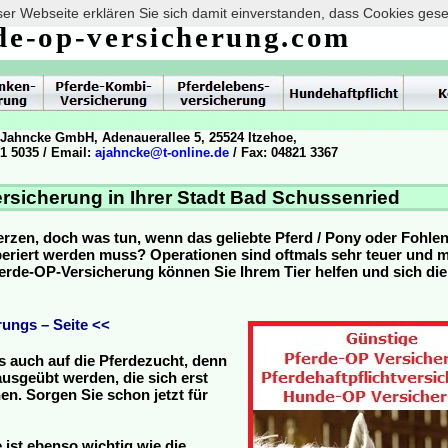
er Webseite erklären Sie sich damit einverstanden, dass Cookies ges
de-op-versicherung.com
 Jahncke GmbH, Adenauerallee 5, 25524 Itzehoe,
21 5035 / Email:
ajahncke@t-online.de
/ Fax: 04821 3367
rsicherung in Ihrer Stadt Bad Schussenried
erzen, doch was tun, wenn das geliebte Pferd / Pony oder Fohle
operiert werden muss? Operationen sind oftmals sehr teuer und
Pferde-OP-Versicherung können Sie Ihrem Tier helfen und sich die
ungs – Seite <<
s auch auf die Pferdezucht, denn
usgeübt werden, die sich erst
n. Sorgen Sie schon jetzt für
 ist ebenso wichtig wie die